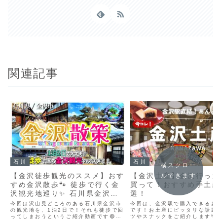
関連記事
石川
石川
横スクロー
【金沢徒歩観光のススメ】おす
【金沢土産】金沢行った
ルできます
すめ金沢散歩🐾 徒歩で行く金
買って！おすすめ手土産
沢観光地巡り✨️ 石川県金沢市
選！
🦀
今回は沢山見どころのある石川県金沢市
今回は、金沢駅で購入できるお
の観光地を、1泊2日で！それも徒歩で回
です！お土産にピッタリな話題
ってしまおうというご紹介動画です😄金
ツやスナックをご紹介します💡