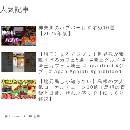
人気記事
神奈川のハプバーおすすめ10選
【2025年版】
【埼玉】まるでジブリ！世界観が素
敵すぎるカフェ5選！#埼玉グルメ #
埼玉カフェ #埼玉 #japanfood #ジ
ブリ#japan #ghibli #ghiblifood
【地元民しか知らない】島根の大人
気ローカルチェーン10選！島根の胃
袋と日常、ぜんぶ盛りで【ゆっくり
解説】
Home
石川