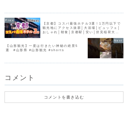
沢の主要な観光地は一部分に集約されて
の商品を中心に、食べて美味し
おり、結構徒歩で回れてしまうんです！
のだけをレビューしてみました
今回の動画では、徒歩で回るためにはど
画で、みなさんの欲しいものが
こら辺に宿泊するべきか...
ばうれしいです🧸💕---...
【京都】コスパ最強ホテル3選！1万円以下で
観光地にアクセス抜群│大浴場│ビュッフェ│
おしゃれ│朝食│京都駅│安い│伏見稲荷大社│
カップル
【山形観光】一度は行きたい神秘の絶景5
選 #山形県 #山形観光 #shorts
コメント
コメントを書き込む