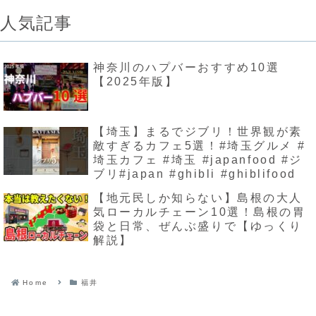
人気記事
神奈川のハプバーおすすめ10選
【2025年版】
【埼玉】まるでジブリ！世界観が素
敵すぎるカフェ5選！#埼玉グルメ #
埼玉カフェ #埼玉 #japanfood #ジ
ブリ#japan #ghibli #ghiblifood
【地元民しか知らない】島根の大人
気ローカルチェーン10選！島根の胃
袋と日常、ぜんぶ盛りで【ゆっくり
解説】
Home
福井