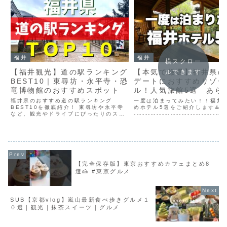
福井
福井
横スクロー
【福井観光】道の駅ランキング
【本気で厳選】福井県の
ルできます
BEST10｜東尋坊・永平寺・恐
デートにおすすめリゾー
竜博物館のおすすめスポット
ル！人気旅館5選 あら
東尋坊
福井県のおすすめ道の駅ランキング
一度は泊まってみたい！！福井
BEST10を徹底紹介！ 東尋坊や永平寺
めホテル5選をご紹介します♨️-----
など、観光やドライブにぴったりのスポ
---------------------------------
ットを道の駅マニアが選びました。 #福
-----------チャンネル登録は
井観光 #道の駅 #東尋坊このチャンネル
😊​​​​ -----...
は日本全国の道の駅を紹介するチャンネ
ルです！ぜひマニア...
【完全保存版】東京おすすめカフェまとめ8
選🍰 #東京グルメ
SUB【京都vlog】嵐山最新食べ歩きグルメ１
０選｜観光｜抹茶スイーツ｜グルメ