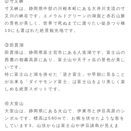
②寸又峡
寸又峡は、静岡県中部の川根本町にある大井川支流の寸
又川の峡谷です。エメラルドグリーンの湖面と赤石山脈
の景色が美しく、世界で死ぬまでに渡りたい徒歩つり橋
10にも選ばれた絶景観光地です。
③田貫湖
田貫湖は、静岡県富士宮市にある人造湖です。富士山の
西麓の朝霧高原にあり、富士山や天子ヶ岳の景色が美し
いです。
特に富士山と湖を併せた「逆さ富士」や早朝に見ること
が出来る「ダイヤモンド富士」は富士山をより美しく楽
しめる絶景スポットです。
④大室山
大室山は、静岡県にある火山で、伊東市と伊豆高原のシ
ンボルです。標高は580mで、お椀を伏せたような形を
しています3。山頂からは富士山や伊豆諸島が見えま