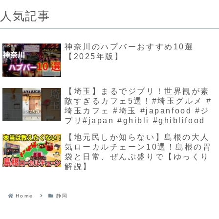
人気記事
神奈川のハプバーおすすめ10選
【2025年版】
【埼玉】まるでジブリ！世界観が素
敵すぎるカフェ5選！#埼玉グルメ #
埼玉カフェ #埼玉 #japanfood #ジ
ブリ#japan #ghibli #ghiblifood
【地元民しか知らない】島根の大人
気ローカルチェーン10選！島根の胃
袋と日常、ぜんぶ盛りで【ゆっくり
解説】
Home
静岡