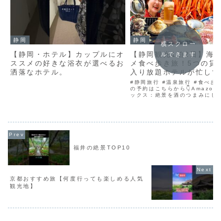
静岡
静岡
横スクロー
【静岡・ホテル】カップルにオ
【静岡観光1泊2日】海
ルできます
ススメの好きな浴衣が選べるお
メ食べ歩き旅！5つの貸
洒落なホテル。
入り放題ホテルが忙しす
#静岡旅行 #温泉旅行 #食べ歩き
の予約はこちらから👇Amazo
ックス：絶景を酒のつまみにし
うもまなみです🙆‍♀️今回の舞台
にグルメにお酒に、天国に引き
れる1泊2日の旅をしてきました
まった宿...
福井の絶景TOP10
京都おすすめ旅【何度行っても楽しめる人気
観光地】