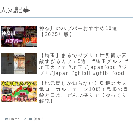
人気記事
神奈川のハプバーおすすめ10選
【2025年版】
【埼玉】まるでジブリ！世界観が素
敵すぎるカフェ5選！#埼玉グルメ #
埼玉カフェ #埼玉 #japanfood #ジ
ブリ#japan #ghibli #ghiblifood
【地元民しか知らない】島根の大人
気ローカルチェーン10選！島根の胃
袋と日常、ぜんぶ盛りで【ゆっくり
解説】
Home
神奈川