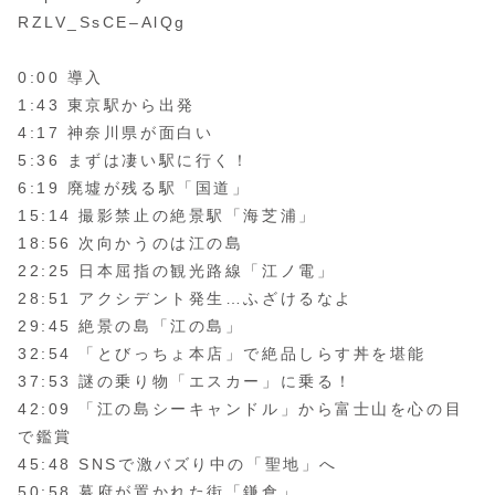
RZLV_SsCE–AlQg
0:00 導入
1:43 東京駅から出発
4:17 神奈川県が面白い
5:36 まずは凄い駅に行く！
6:19 廃墟が残る駅「国道」
15:14 撮影禁止の絶景駅「海芝浦」
18:56 次向かうのは江の島
22:25 日本屈指の観光路線「江ノ電」
28:51 アクシデント発生…ふざけるなよ
29:45 絶景の島「江の島」
32:54 「とびっちょ本店」で絶品しらす丼を堪能
37:53 謎の乗り物「エスカー」に乗る！
42:09 「江の島シーキャンドル」から富士山を心の目
で鑑賞
45:48 SNSで激バズり中の「聖地」へ
50:58 幕府が置かれた街「鎌倉」