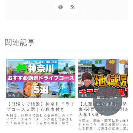
関連記事
神奈川
神奈川
横スクロー
【日帰りで絶景】神奈川ドライ
【志望校選び】地方勢必
ルできます
ブコース５選｜行程表付き
東•関西以外の地域別お
大学15選！
今回は、日帰りで楽しめる神奈川のドラ
イブコースを５パターン作成してみまし
今回は、関東・関西以外の地域
た！都会のイメージがある神奈川県です
トを当てた「志望校選び」の参
が、実は素晴らしい絶景スポットがたく
大学特集！北海道の室蘭工業大
さんあります。ぜひ、日帰りで手軽にド
研究がアツい！）、東北の国際