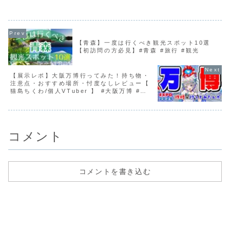
ライブ旅を楽しんでください！動画が少
（オール英語授業）、中部のト
しでも皆様の旅の参考にな...
大学（就職率No.1）、中国•四
大学（アクセス良好な...
【青森】一度は行くべき観光スポット10選
【初訪問の方必見】#青森 #旅行 #観光
【展示レポ】大阪万博行ってみた！持ち物・
注意点・おすすめ場所・忖度なしレビュー【
猫島ちくわ/個人VTuber 】 #大阪万博 #万
博 #expo2025
コメント
コメントを書き込む