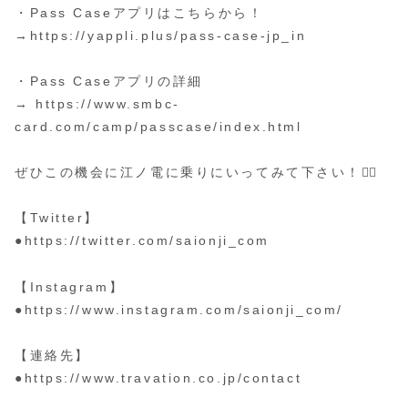
・Pass Caseアプリはこちらから！
→https://yappli.plus/pass-case-jp_in
・Pass Caseアプリの詳細
→ https://www.smbc-
card.com/camp/passcase/index.html
ぜひこの機会に江ノ電に乗りにいってみて下さい！🙇‍♂️
【Twitter】
●https://twitter.com/saionji_com
【Instagram】
●https://www.instagram.com/saionji_com/
【連絡先】
●https://www.travation.co.jp/contact