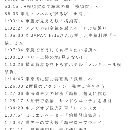
53:15 JR横須賀線で海軍の町「横須賀」へ
55:03 軍用トンネルが残る駅「田浦」
1:00:14 軍艦が見える駅「横須賀」
1:02:24 アメリカの空気を感じる「どぶ板通り」
1:05:30 X JAPAN hideさんも愛した中華料理「一
福」さん
1:07:34 京急でどうしても行きたい場所へ
1:08:18 ペリー上陸の地(見えない)
1:10:26 横須賀港を見下ろすホテル「メルキュール横
須賀」
1:14:45 東京湾に潜む要塞島「猿島」へ
1:26:03 2度目のアクシデント発生…泣きそう
1:27:06 東海道最大の難所「箱根」越えに挑む
1:28:17 大船軒で名物「サンドウヰッチ」を堪能
1:34:29 キングオブ観光列車「ロマンスカー」
1:37:54 ほぼエレベーター「箱根登山鉄道」
1:43:47 世界一の乗客数「箱根ロープウェイ」
1:51:11 「箱根海賊船」最終便に乗る