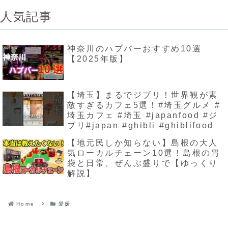
人気記事
神奈川のハプバーおすすめ10選
【2025年版】
【埼玉】まるでジブリ！世界観が素
敵すぎるカフェ5選！#埼玉グルメ #
埼玉カフェ #埼玉 #japanfood #ジ
ブリ#japan #ghibli #ghiblifood
【地元民しか知らない】島根の大人
気ローカルチェーン10選！島根の胃
袋と日常、ぜんぶ盛りで【ゆっくり
解説】
Home
愛媛