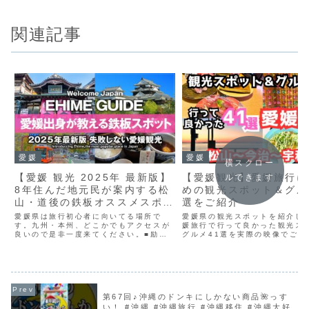
関連記事
愛媛
愛媛
横スクロー
【愛媛 観光 2025年 最新版】
【愛媛観光】愛媛旅行に
ルできます
8年住んだ地元民が案内する松
めの観光スポット＆グル
山・道後の鉄板オススメスポッ
選をご紹介
ト&グルメ！大街道 松山城 松
愛媛県は旅行初心者に向いてる場所で
愛媛県の観光スポットを紹介し
山空港 道後温泉 伊佐爾波神社
す。九州・本州、どこかでもアクセスが
媛旅行で行って良かった観光ス
良いので是非一度来てください。■励み
グルメ41選を実際の映像でご紹
湯神社 鯛めし さぬきうどん
になりますのでチャンネル登録宜しくで
す。3泊4日の愛媛旅行で松山や
じゃこてん
す！-------------------------------------
国カルストや宇和島などを観光
----------...
た。実際に回った順番でご紹介
愛媛観光のモデルコースと...
第67回♪沖縄のドンキにしかない商品🌺っす
い！ #沖縄 #沖縄旅行 #沖縄移住 #沖縄大好