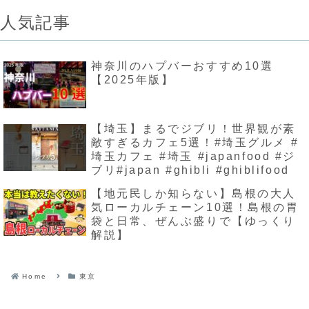
人気記事
神奈川のハプバーおすすめ10選
【2025年版】
【埼玉】まるでジブリ！世界観が素
敵すぎるカフェ5選！#埼玉グルメ #
埼玉カフェ #埼玉 #japanfood #ジ
ブリ#japan #ghibli #ghiblifood
【地元民しか知らない】島根の大人
気ローカルチェーン10選！島根の胃
袋と日常、ぜんぶ盛りで【ゆっくり
解説】
Home
東京