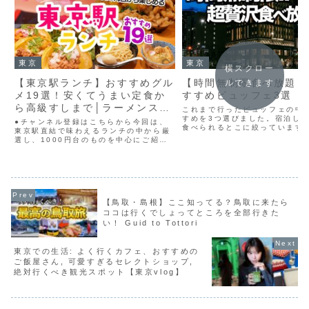
東京
東京
横スクロー
【東京駅ランチ】おすすめグル
【時間無制限食べ放題】
ルできます
メ19選！安くてうまい定食か
すすめビュッフェ3選
ら高級すしまで│ラーメンスト
これまで行ったビュッフェの中
リート│カレー│寿司
すめを3つ選びました。宿泊し
●チャンネル登録はこちらから今回は、
食べられるとこに絞っています
東京駅直結で味わえるランチの中から厳
価格のホテルビュッフェもあり
選し、1000円台のものを中心にご紹介
↓Unin会員登録はこちらから↓
します！●目次0:00 オープニング
yiyeのご予約はこちら↓↓FUJI
0:36 六厘舎2:00 Nippon Ramen
LIFEの...
凛 RIN Tokyo3:20 松戸富田麺...
【鳥取・島根】ここ知ってる？鳥取に来たら
ココは行くでしょってところを全部行きた
い！ Guid to Tottori
東京での生活: よく行くカフェ、おすすめの
ご飯屋さん, 可愛すぎるセレクトショップ,
絶対行くべき観光スポット【東京vlog】