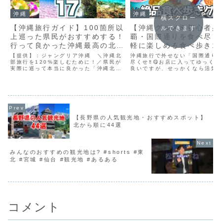
沖縄
沖縄
横スクロー
【沖縄旅行ガイド】100箇所以
【沖縄グルメ🌺初心者
ルできます
上巡った県民がおすすめする！
覇・国際通りを食べ尽くせ
行って良かった沖縄最高の北部
軽に楽しめる食べ歩き1
の魅力の底力〝17選〟グル
メイン通りから裏路地ま
【提供】：ジャングリア沖縄 ＼沖縄北
沖縄旅行で外せない「国際通り
メ！絶景！ドライブ！青い海！
部旅行を120%楽しむために！／県民が
く解説／2025最新
尽くせ‼️😋お店に入ってゆっく
実際に巡って本当に良かった「沖縄北部
良いですが、せっかくなら活気
シュノーケリング！おすすめス
の魅力の底力 ！おすすめスポット17
の雰囲気や、沖縄らしさ満点の
ポット盛り沢山【沖縄観光ガイ
選」！沖縄旅行や沖縄観光を計画中の
歩きながら楽しむ「食べ歩き」
方、沖縄北部でどこへ行こうか迷ってい
めです😋💓とはいえ、魅力的な
ド】
る方に向けて、県民のよな...
らりと並ぶ国際通り🍽️...
【長野県の人気観光地・おすすめスポット】
北から順に44選
みんなのおすすめの観光地は? #shorts #東
北 #宮城 #仙台 #観光地 #あるある
コメント