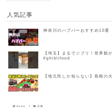
人気記事
神奈川のハプバーおすすめ10選【
【埼玉】まるでジブリ！世界観が素敵す
#ghiblifood
【地元民しか知らない】島根の大
Home
京都