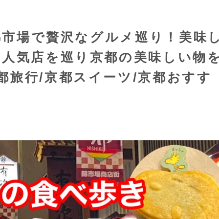
都錦市場で贅沢なグルメ巡り！美味
や人気店を巡り京都の美味しい物
都旅行/京都スイーツ/京都おすす