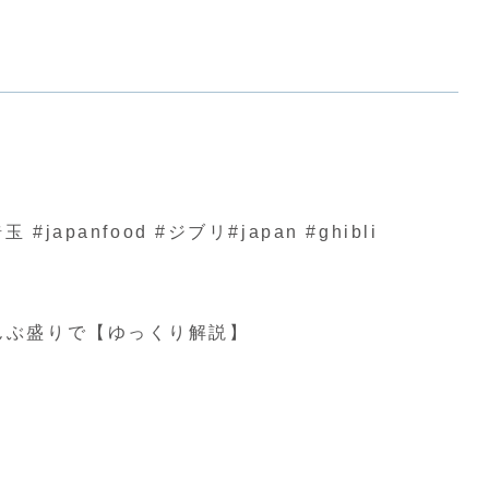
nfood #ジブリ#japan #ghibli
んぶ盛りで【ゆっくり解説】