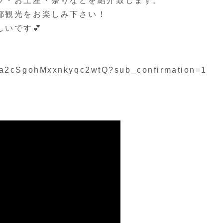
ツ・お土産・祭りなどを紹介致します。
都観光をお楽しみ下さい！
いです💕
Ha2cSgohMxxnkyqc2wtQ?sub_confirmation=1