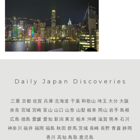
Daily Japan Discoveries
三重
京都
佐賀
兵庫
北海道
千葉
和歌山
埼玉
大分
大阪
奈良
宮城
宮崎
富山
山口
山形
山梨
岐阜
岡山
岩手
島根
広島
徳島
愛媛
愛知
新潟
東京
栃木
沖縄
滋賀
熊本
石川
神奈川
福井
福岡
福島
秋田
群馬
茨城
長崎
長野
青森
静岡
香川
高知
鳥取
鹿児島