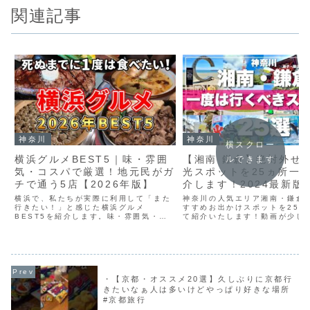
関連記事
神奈川
神奈川
横スクロー
横浜グルメBEST5｜味・雰囲
【湘南 鎌倉】絶対外せ
ルできます
気・コスパで厳選！地元民がガ
光スポットを25ヵ所一
チで通う5店【2026年版】
介します！2024最新版
横浜で、私たちが実際に利用して「また
神奈川の人気エリア湘南・鎌倉
行きたい！」と感じた横浜グルメ
すすめお出かけスポットを25箇
BEST5を紹介します。味・雰囲気・コ
て紹介いたします！動画が少し
スパを基準に、2025年～2026年に行っ
の旅の参考になりましたら幸い
たお店の中から、特におすすめの5店を
三浦半島20選はこちら・西湘（
厳選しました。【鈴木が行った主な場
真鶴・湯河原）20選はこちらチ
所】・牛鍋処 荒井屋 そ...
内では様々な国内旅...
・【京都・オススメ20選】久しぶりに京都行
きたいなぁ人は多いけどやっぱり好きな場所
#京都旅行