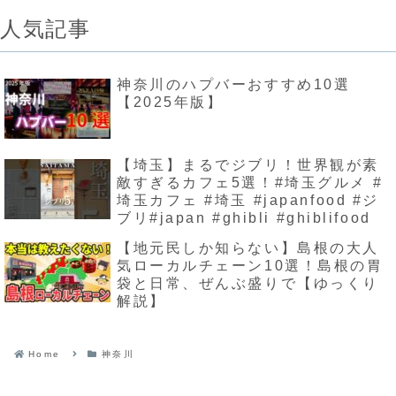
人気記事
神奈川のハプバーおすすめ10選
【2025年版】
【埼玉】まるでジブリ！世界観が素
敵すぎるカフェ5選！#埼玉グルメ #
埼玉カフェ #埼玉 #japanfood #ジ
ブリ#japan #ghibli #ghiblifood
【地元民しか知らない】島根の大人
気ローカルチェーン10選！島根の胃
袋と日常、ぜんぶ盛りで【ゆっくり
解説】
Home
神奈川