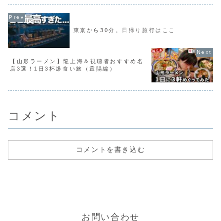
の偕楽園🍃！...
かバンジージャンプを...
東京から30分。日帰り旅行はここ
【山形ラーメン】龍上海＆視聴者おすすめ名
店3選！1日3杯爆食い旅（置賜編）
コメント
コメントを書き込む
お問い合わせ