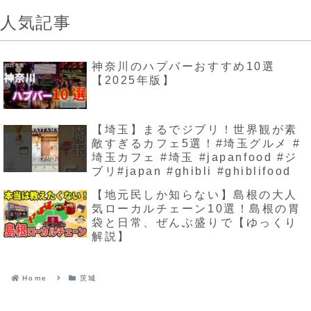
人気記事
神奈川のハプバーおすすめ10選
【2025年版】
【埼玉】まるでジブリ！世界観が素
敵すぎるカフェ5選！#埼玉グルメ #
埼玉カフェ #埼玉 #japanfood #ジ
ブリ#japan #ghibli #ghiblifood
【地元民しか知らない】島根の大人
気ローカルチェーン10選！島根の胃
袋と日常、ぜんぶ盛りで【ゆっくり
解説】
Home
茨城