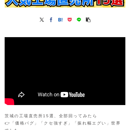
茨城の工場直売所15選、全部回ってみたら
👉「価格バグ」「クセ強すぎ」「振れ幅エグい」世界