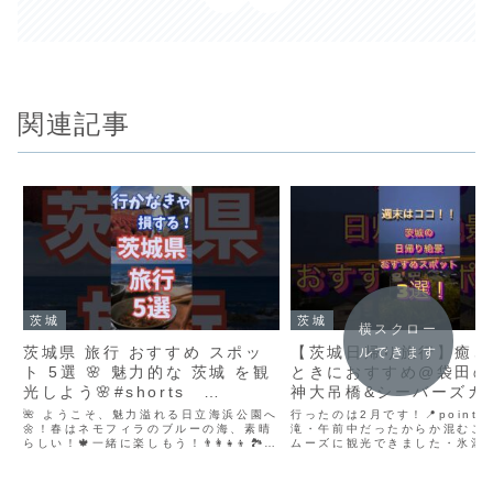
関連記事
茨城
茨城
横スクロー
茨城県 旅行 おすすめ スポッ
【茨城日帰り旅行】癒さ
ルできます
ト 5選 🌸 魅力的な 茨城 を観
ときにおすすめ@袋田の
光しよう🌸#shorts
神大吊橋&シーバーズカフ
#short #茨城
国内旅行 #旅行vlog #茨城 #
🌺 ようこそ、魅力溢れる日立海浜公園へ
行ったのは2月です！📍point
🌼！春はネモフィラのブルーの海、素晴
袋田の滝 #絶景
滝・午前中だったからか混むこ
らしい！🍁一緒に楽しもう！👨‍👩‍👧‍👦🏞️
ムーズに観光できました・氷瀑
筑波山へGO🌳！登りながら自然を満
っていて幻想的・名物のけんち
喫！🌄頂上からの眺めは最高！さあ、一
と、 奥久慈の名産りんごで作っ
緒に登ろう！🌿 歴史と自然の宝庫、水戸
ルパイが絶品でした▼竜神大吊