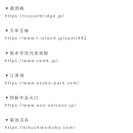
▼通潤橋
https://tsujunbridge.jp/
▼天草五橋
https://www.t-island.jp/spot/481
▼熊本市現代美術館
https://www.camk.jp/
▼江津湖
https://www.ezuko-park.com/
▼阿蘇中岳火口
https://www.aso-volcano.jp/
▼菊池渓谷
https://kikuchikeikoku.com/