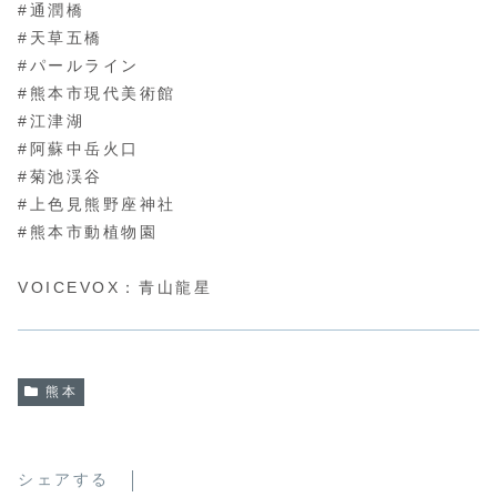
#通潤橋
#天草五橋
#パールライン
#熊本市現代美術館
#江津湖
#阿蘇中岳火口
#菊池渓谷
#上色見熊野座神社
#熊本市動植物園
VOICEVOX：青山龍星
熊本
シェアする