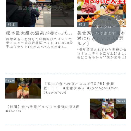
熊本
熊本
横スクロー
熊本最大級の温泉が凄かった..
美食家が教える！熊本旅
ルできます
対に行きたいお店9選【
感想やもっと知りたい情報はコメントで
💬メニュー📄◎岩盤浴セット ¥1,600◎
ルメ】
手ぶらセット(タオル+バスタオル)
*長年待望されていた究極の会
¥330－－－－－－－－－－－－－－－
コミュニティを立ち上げました！
【店名】日帰り温泉 嘉島湯元 水春【住
会はこちらから**僕が立ち上げ
所】熊本県上益城郡嘉島町上島２２３２
お取り寄せグルメボックス「Foo
【アクセス】熊...
Box」*▼販売情報はこちらから
－－－－－－－－－－－－－－
－－すっか...
【嵐山で食べ歩きオススメTOP5】最新
版！！！ #京都グルメ #kyotogourmet
#kyotofood
【静岡】食べ放題ビュッフェ最強の宿3選
#shorts