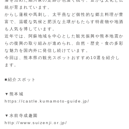
藩を治めた細川家の足跡が色濃く残り、豊かな文化と伝
統が育まれています。
からし蓮根や馬刺し、太平燕など個性的な郷土料理が豊
富で、温暖な気候と肥沃な土壌がもたらす特産物や地酒
も人気を博しています。
近年では、阿蘇地域を中心とした観光振興や熊本地震か
らの復興の取り組みが進められ、自然・歴史・食の多彩
な魅力を国内外に発信し続けています。
今回は、熊本県の観光スポットおすすめ10選を紹介し
ます。
■紹介スポット
▼熊本城
https://castle.kumamoto-guide.jp/
▼水前寺成趣園
http://www.suizenji.or.jp/