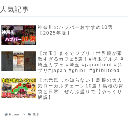
人気記事
神奈川のハプバーおすすめ10選
【2025年版】
【埼玉】まるでジブリ！世界観が素
敵すぎるカフェ5選！#埼玉グルメ #
埼玉カフェ #埼玉 #japanfood #ジ
ブリ#japan #ghibli #ghiblifood
【地元民しか知らない】島根の大人
気ローカルチェーン10選！島根の胃
袋と日常、ぜんぶ盛りで【ゆっくり
解説】
Home
熊本