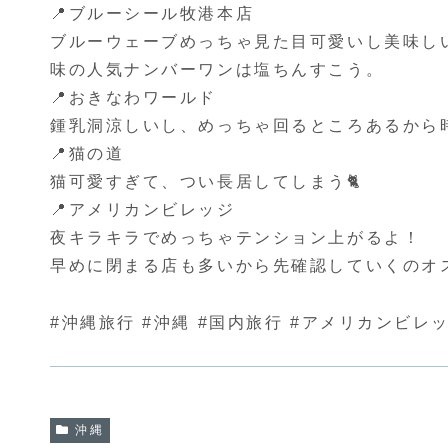
📍ブルーシール牧港本店
ブルーウェーブめっちゃ見た目可愛いし美味し
味の人気ナンバーワンは塩ちんすこう。
📍おきなわワールド
鍾乳洞涼しいし、めっちゃ回るところあるから
📍猫の道
猫可愛すぎて、つい長居してしまう🐈
📍アメリカンビレッジ
夜キラキラでめっちゃテンション上がるよ！
早めに閉まる店も多いから先確認していくのオ
#沖縄旅行 #沖縄 #国内旅行 #アメリカンビレ
沖縄