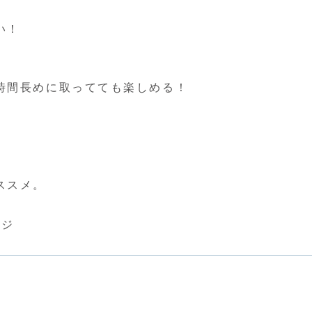
い！
時間長めに取ってても楽しめる！
ススメ。
ッジ