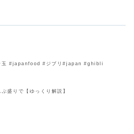
nfood #ジブリ#japan #ghibli
んぶ盛りで【ゆっくり解説】