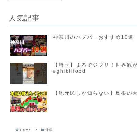
人気記事
神奈川のハプバーおすすめ10選【
【埼玉】まるでジブリ！世界観が素敵す
#ghiblifood
【地元民しか知らない】島根の大
Home
沖縄