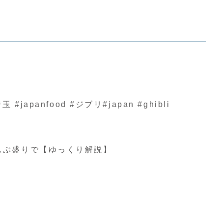
nfood #ジブリ#japan #ghibli
んぶ盛りで【ゆっくり解説】