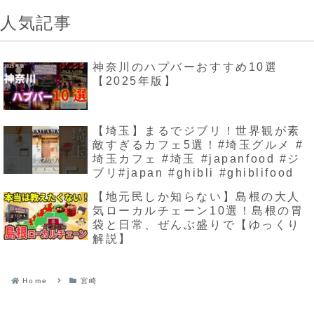
人気記事
神奈川のハプバーおすすめ10選
【2025年版】
【埼玉】まるでジブリ！世界観が素
敵すぎるカフェ5選！#埼玉グルメ #
埼玉カフェ #埼玉 #japanfood #ジ
ブリ#japan #ghibli #ghiblifood
【地元民しか知らない】島根の大人
気ローカルチェーン10選！島根の胃
袋と日常、ぜんぶ盛りで【ゆっくり
解説】
Home
宮崎