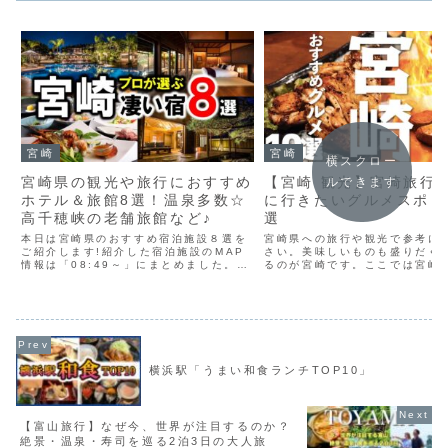
宮崎
宮崎
横スクロー
宮崎県の観光や旅行におすすめ
【宮崎 観光】宮崎旅行
ルできます
ホテル＆旅館8選！温泉多数☆
に行きたいグルメスポッ
高千穂峡の老舗旅館など♪
選
本日は宮崎県のおすすめ宿泊施設８選を
宮崎県への旅行や観光で参考に
ご紹介します!紹介した宿泊施設のMAP
さい。美味しいものも盛りだく
情報は「08:49～」にまとめました。温
るのが宮崎です。ここでは宮崎
暖な気候で南国ムード漂う植物が海沿い
対に行きたいグルメスポット10
に広がる宮崎県は、日本神話の舞台とし
しています。どのお店も魅力た
ても有名な高千穂エリアや、雄大な自然
ところばかり、宮崎を訪れた際
に囲まれた霧島エリ...
寄ってみてください。■...
横浜駅「うまい和食ランチTOP10」
【富山旅行】なぜ今、世界が注目するのか？
絶景・温泉・寿司を巡る2泊3日の大人旅