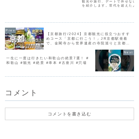
行
観光や旅行、デートで外せない
を紹介します。世代を超えた人
ットを中心に若者むけのスポツ
セレクトしています。以前の10
できなかったスポットの他、最
お伝えします。【お...
【京都旅行/2024】京都観光に役立つおすす
めコース「京都に行こう！」JR京都駅発着
で、金閣寺から世界遺産の寺院巡りと京都グ
ルメ編【鯛めし/湯豆腐】
一生に一度は行きたい和歌山の絶景7選！ #
和歌山 #観光 #絶景 #串本 #古座川 #穴場
コメント
コメントを書き込む