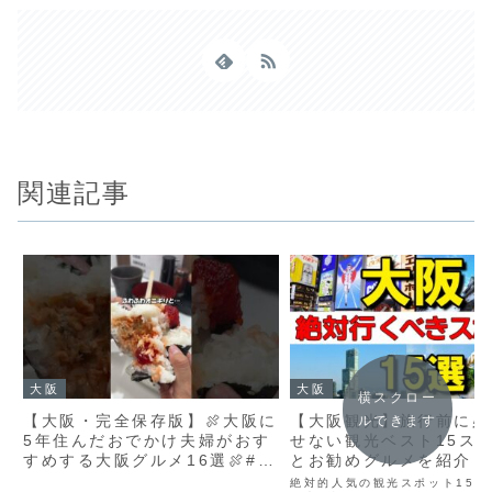
関連記事
大阪
大阪
横スクロー
【大阪・完全保存版】🍖大阪に
【大阪観光】旅行前に必見!
ルできます
5年住んだおでかけ夫婦がおす
せない観光ベスト15ス
すめする大阪グルメ16選🍖#大
とお勧めグルメを紹介し
阪ランチ #大阪グルメ #大阪旅
絶対的人気の観光スポット15選を