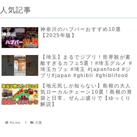
人気記事
神奈川のハプバーおすすめ10選
【2025年版】
【埼玉】まるでジブリ！世界観が素
敵すぎるカフェ5選！#埼玉グルメ #
埼玉カフェ #埼玉 #japanfood #ジ
ブリ#japan #ghibli #ghiblifood
【地元民しか知らない】島根の大人
気ローカルチェーン10選！島根の胃
袋と日常、ぜんぶ盛りで【ゆっくり
解説】
Home
大阪