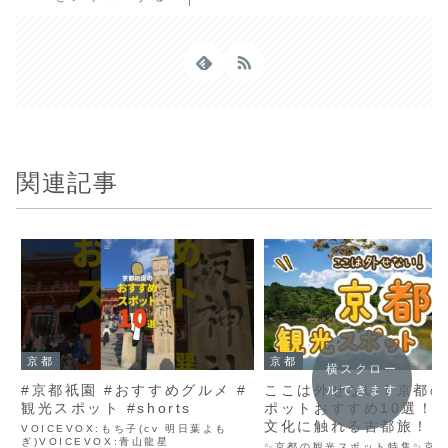
関連記事
京都
京都
横スクロー
#京都祇園 #おすすめグルメ #
ここは外せない！京都の
ルできます
観光スポット #shorts
ポットおすすめ10選！
文化に触れる古都旅！
VOICEVOX:もち子(cv 明日葉よも
ぎ)VOICEVOX:青山龍星
✨京都の観光スポット特集✨京