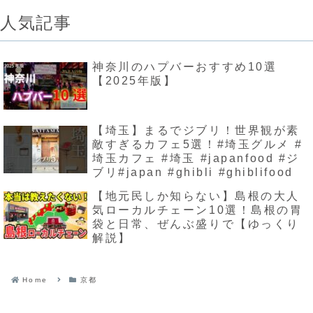
人気記事
神奈川のハプバーおすすめ10選
【2025年版】
【埼玉】まるでジブリ！世界観が素
敵すぎるカフェ5選！#埼玉グルメ #
埼玉カフェ #埼玉 #japanfood #ジ
ブリ#japan #ghibli #ghiblifood
【地元民しか知らない】島根の大人
気ローカルチェーン10選！島根の胃
袋と日常、ぜんぶ盛りで【ゆっくり
解説】
Home
京都