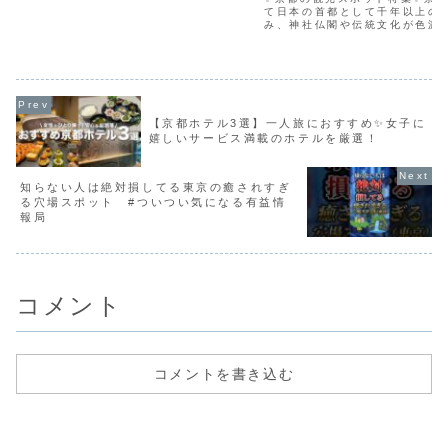
て日本の首都として千年以上の
み、神社仏閣や伝統文化が色濃
です。四季折々に彩りを変える
舞妓や芸妓が行き交う花街の風
の雰囲気を生み出しています。
葉や漬物、抹茶などの京グ...
【京都ホテル3選】一人旅におすすめ✨女子に
嬉しいサービス満載のホテルを厳選！
知らない人は絶対損してる東京の癒されすぎ
る穴場スポット #ついつい気になる有益情
報局
コメント
コメントを書き込む