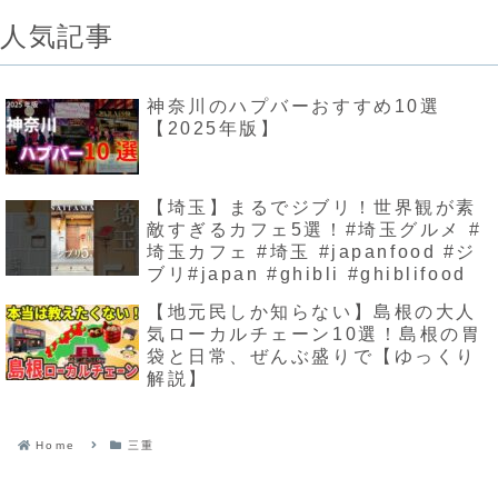
人気記事
神奈川のハプバーおすすめ10選
【2025年版】
【埼玉】まるでジブリ！世界観が素
敵すぎるカフェ5選！#埼玉グルメ #
埼玉カフェ #埼玉 #japanfood #ジ
ブリ#japan #ghibli #ghiblifood
【地元民しか知らない】島根の大人
気ローカルチェーン10選！島根の胃
袋と日常、ぜんぶ盛りで【ゆっくり
解説】
Home
三重