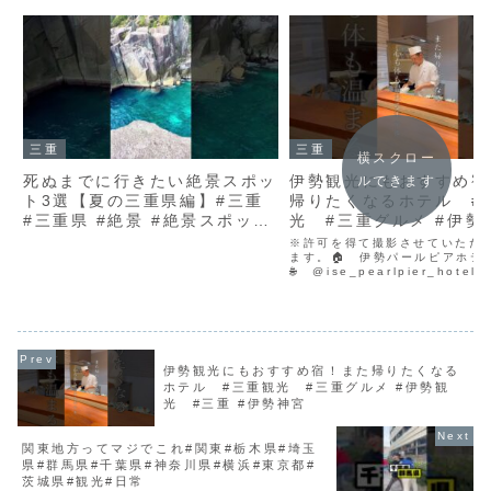
三重
三重
横スクロー
死ぬまでに行きたい絶景スポッ
伊勢観光にもおすすめ宿
ルできます
ト3選【夏の三重県編】#三重
帰りたくなるホテル #
#三重県 #絶景 #絶景スポット
光 #三重グルメ #伊勢観光
#国内旅行 #観光 #観光スポッ
#三重 #伊勢神宮
※許可を得て撮影させていただ
ト #おすすめ #shorts
ます。🏠 伊勢パールピアホテ
🌐 @ise_pearlpier_hote
516-0072 三重県伊勢市宮後
６−２２🅿️駐車場：あり 宿泊
ェックイン15:00〜チェックアウ
伊勢観光にもおすすめ宿！また帰りたくなる
ホテル #三重観光 #三重グルメ #伊勢観
光 #三重 #伊勢神宮
関東地方ってマジでこれ#関東#栃木県#埼玉
県#群馬県#千葉県#神奈川県#横浜#東京都#
茨城県#観光#日常