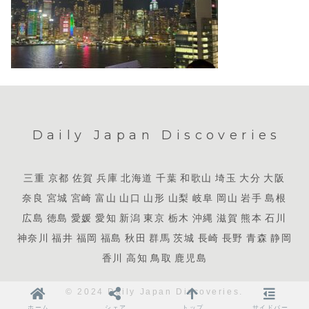
Daily Japan Discoveries
三重
京都
佐賀
兵庫
北海道
千葉
和歌山
埼玉
大分
大阪
奈良
宮城
宮崎
富山
山口
山形
山梨
岐阜
岡山
岩手
島根
広島
徳島
愛媛
愛知
新潟
東京
栃木
沖縄
滋賀
熊本
石川
神奈川
福井
福岡
福島
秋田
群馬
茨城
長崎
長野
青森
静岡
香川
高知
鳥取
鹿児島
© 2024 Daily Japan Discoveries.
ホーム
シェア
トップ
サイドバー