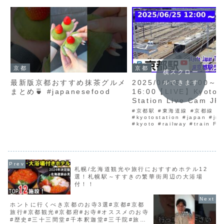
京都
京都
横スクロー
最新版京都おすすめ抹茶グルメ
2025/06/25 12:00～
ルできます
まとめ🍵 #japanesefood
16:00【LIVE】Kyoto
Station Live Cam 
鉄道ライブカメラ 京都
#京都駅 #東海道線 #京都線
カメラ 京都駅 新幹線 
#kyotostation #japan #jr #
#kyoto #railway #train Fi
線 TrainCam
Stick 4K Max テレビの大画
のに便利Xiaomi モニターA22i.
札幌/北海道観光や旅行におすすめホテル12
選！札幌駅～すすきの繁華街周辺の大浴場
付！！
ホントに行くべき京都のお寺3選#京都#京都
旅行#京都観光#京都府#お寺#オススメのお寺
#歴史#三十三間堂#千本釈迦堂#三千院#旅行