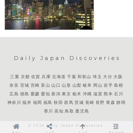
Daily Japan Discoveries
三重
京都
佐賀
兵庫
北海道
千葉
和歌山
埼玉
大分
大阪
奈良
宮城
宮崎
富山
山口
山形
山梨
岐阜
岡山
岩手
島根
広島
徳島
愛媛
愛知
新潟
東京
栃木
沖縄
滋賀
熊本
石川
神奈川
福井
福岡
福島
秋田
群馬
茨城
長崎
長野
青森
静岡
香川
高知
鳥取
鹿児島
© 2024 Daily Japan Discoveries.
ホーム
シェア
トップ
サイドバー