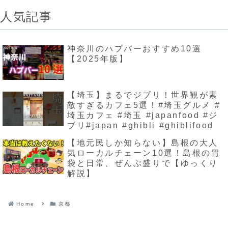
人気記事
神奈川のハプバーおすすめ10選
【2025年版】
【埼玉】まるでジブリ！世界観が素
敵すぎるカフェ5選！#埼玉グルメ #
埼玉カフェ #埼玉 #japanfood #ジ
ブリ#japan #ghibli #ghiblifood
【地元民しか知らない】島根の大人
気ローカルチェーン10選！島根の胃
袋と日常、ぜんぶ盛りで【ゆっくり
解説】
Home
京都