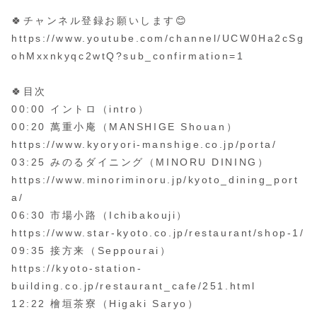
🍀チャンネル登録お願いします😊
https://www.youtube.com/channel/UCW0Ha2cSg
ohMxxnkyqc2wtQ?sub_confirmation=1
🍀目次
00:00 イントロ（intro）
00:20 萬重小庵（MANSHIGE Shouan）
https://www.kyoryori-manshige.co.jp/porta/
03:25 みのるダイニング（MINORU DINING）
https://www.minoriminoru.jp/kyoto_dining_port
a/
06:30 市場小路（Ichibakouji）
https://www.star-kyoto.co.jp/restaurant/shop-1/
09:35 接方来（Seppourai）
https://kyoto-station-
building.co.jp/restaurant_cafe/251.html
12:22 檜垣茶寮（Higaki Saryo）