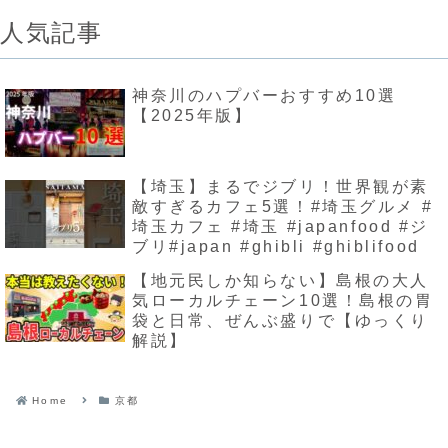
人気記事
神奈川のハプバーおすすめ10選
【2025年版】
【埼玉】まるでジブリ！世界観が素
敵すぎるカフェ5選！#埼玉グルメ #
埼玉カフェ #埼玉 #japanfood #ジ
ブリ#japan #ghibli #ghiblifood
【地元民しか知らない】島根の大人
気ローカルチェーン10選！島根の胃
袋と日常、ぜんぶ盛りで【ゆっくり
解説】
Home
京都