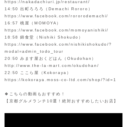
https://nakadachiuri.jp/restaurant/
14:50 出町ろろろ（Demachi Rororo）
https://www.facebook.com/rororodemachi/
16:57 桃屋（MOMOYA）
https://www.facebook.com/momoyanishiki/
18:58 錦食堂（Nishiki Shokudo）
https://www.facebook.com/nishikishokudo/?
modal=admin_todo_tour
20:50 みます屋おくどはん（Okudohan）
http://www.the-la-mart.com/okudohan/
22:50 ここら屋（Kokoraya）
https://kokoraya.moss-co-ltd.com/shop/?id=1
🍀こちらの動画もおすすめ！
【京都グルメランチ10選！絶対おすすめしたいお店】