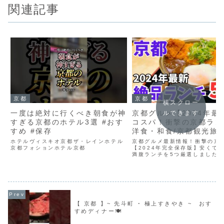
関連記事
京都
京都
横スクロー
一度は絶対に行くべき朝食が神
京都グルメ【2024年最
ルできます
すぎる京都のホテル3選 #おす
コスパ！衝撃の京都ラン
すめ #保存
洋食・和食/京都観光旅
すめ
ホテルヴィスキオ京都ザ・レインホテル
京都グルメ最新情報！衝撃の京
京都フォションホテル京都
【2024年完全保存版】安くて
満腹ランチを5つ厳選しました
ら洋食まで、あなたにぴったり
見つかるはず‼︎京都グルメ情報
いように、チャンネル登録して
仲間になりましょう✊...
【 京都 】~ 先斗町 ･ 極上すきやき ~ おす
すめディナー🍽