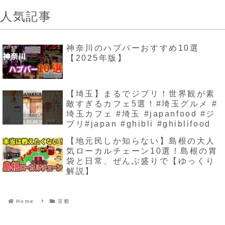
人気記事
神奈川のハプバーおすすめ10選
【2025年版】
【埼玉】まるでジブリ！世界観が素
敵すぎるカフェ5選！#埼玉グルメ #
埼玉カフェ #埼玉 #japanfood #ジ
ブリ#japan #ghibli #ghiblifood
【地元民しか知らない】島根の大人
気ローカルチェーン10選！島根の胃
袋と日常、ぜんぶ盛りで【ゆっくり
解説】
Home
京都