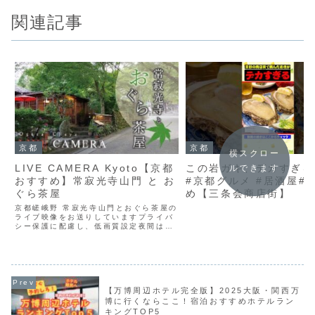
関連記事
京都
京都
横スクロー
LIVE CAMERA Kyoto【京都
この岩ガキ、デカすぎる
ルできます
おすすめ】常寂光寺山門 と お
#京都グルメ #居酒屋#
ぐら茶屋
め【三条会商店街】
京都嵯峨野 常寂光寺山門とおぐら茶屋の
ライブ映像をお送りしていますプライバ
シー保護に配慮し、低画質設定夜間は暗
い為、基本的に配信停止しますトラブル
の際は、復旧まで時間がかかることがあ
りますどうぞご了承の上、気軽にご覧く
ださい^^It is ...
【万博周辺ホテル完全版】2025大阪・関西万
博に行くならここ！宿泊おすすめホテルラン
キングTOP5