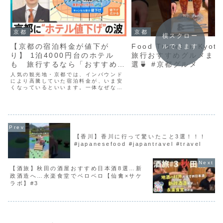
京都
京都
横スクロー
【京都の宿泊料金が値下が
Food Travel in Kyot
ルできます
り】 1泊4000円台のホテル
旅行おすすめグルメまと
も 旅行するなら「おすすめは
選🍵 #京都グルメ
2月」【Nスタ解説】｜
人気の観光地・京都では、インバウンド
TBS NEWS DIG
により高騰していた宿泊料金が、いま安
くなっているといいます。一体なぜなん
でしょうか？■中国からの団体客の激減
で？ 京都のホテルに“値下げの波”井上貴
博キャスター：関西国際空港と中国を結
ぶ直行便が多いなどの...
【香川】香川に行って驚いたこと3選！！！
#japanesefood #japantravel #travel
【酒旅】秋田の酒屋おすすめ日本酒8選…新
政酒造へ…永楽食堂でベロベロ【仙禽×サケ
ラボ】#3