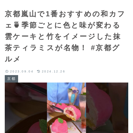
京都嵐山で1番おすすめの和カフ
ェ🍵季節ごとに色と味が変わる
雲ケーキと竹をイメージした抹
茶ティラミスが名物！ #京都グ
ルメ
2023.09.04
2024.12.26
京都