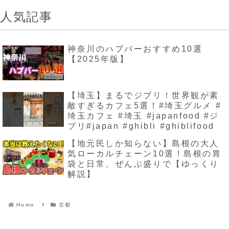
人気記事
神奈川のハプバーおすすめ10選
【2025年版】
【埼玉】まるでジブリ！世界観が素
敵すぎるカフェ5選！#埼玉グルメ #
埼玉カフェ #埼玉 #japanfood #ジ
ブリ#japan #ghibli #ghiblifood
【地元民しか知らない】島根の大人
気ローカルチェーン10選！島根の胃
袋と日常、ぜんぶ盛りで【ゆっくり
解説】
Home
京都