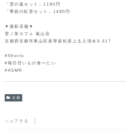
「雲の嵐セット」1180円
「季節の虹雲セット」1480円
▼撮影店舗▼
雲ノ茶カフェ 嵐山店
京都府京都市東山区産寧坂松原上る入清水3-317
#Shorts
#毎日甘いもの食べたい
#ASMR
京都
シェアする