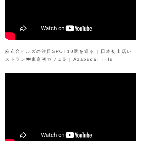
麻布台ヒルズの注目SPOT10選を巡る | 日本初出店レ
ストラン🍽️東京初カフェ☕️ | Azabudai Hills