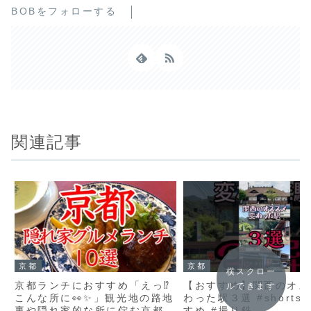
BOBをフォローする
関連記事
京都
京都
横スクロー
京都ランチにおすすめ「えっ⁉️
【おすすめ】関西のオス
ルできます
こんな所に👀✨」観光地の路地
わった駅３選 #shorts
裏や隠れ家的な所に佇む京都で
すめ #撮り鉄