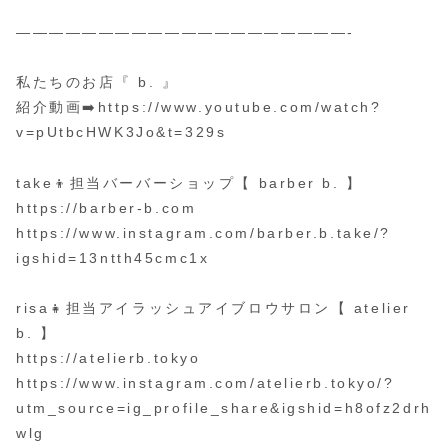
————————————————————-
私たちのお店『 b. 』
紹介動画➡️https://www.youtube.com/watch?
v=pUtbcHWK3Jo&t=329s
take👦担当バーバーショップ【 barber b. 】
https://barber-b.com
https://www.instagram.com/barber.b.take/?
igshid=13ntth45cmc1x
risa👧担当アイラッシュアイブロウサロン【 atelier
b. 】
https://atelierb.tokyo
https://www.instagram.com/atelierb.tokyo/?
utm_source=ig_profile_share&igshid=h8ofz2drh
wlg