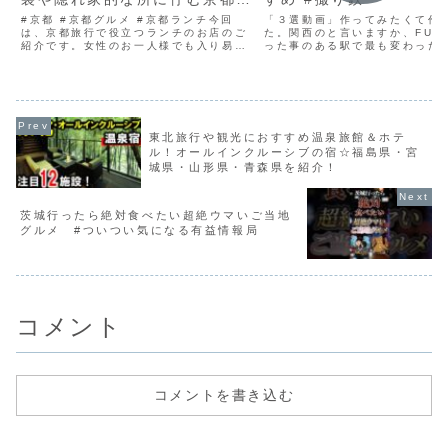
人気のお店10選😋京都グルメ/
#京都 #京都グルメ #京都ランチ今回
「３選動画」作ってみたくて作
京都ランチ/ひとり観光/京都旅
は、京都旅行で役立つランチのお店のご
た。関西のと言いますか、FUK
紹介です。女性のお一人様でも入り易
った事のある駅で最も変わった
行/京都スイーツ/京都おすす
く、京都にしかない様な京都らしい趣の
スメしてみました。あとは駅ホ
め/京都観光
有るお店ばかりです。京都観光の際に参
うどん屋さんのある駅が好きなの
考にして頂けると嬉しいです。京都旅行
新大阪駅やJR京都駅、JR姫路駅
に行かれる方、ビデオで京...
山駅、JR天王寺駅...
東北旅行や観光におすすめ温泉旅館＆ホテ
ル！オールインクルーシブの宿☆福島県・宮
城県・山形県・青森県を紹介！
茨城行ったら絶対食べたい超絶ウマいご当地
グルメ #ついつい気になる有益情報局
コメント
コメントを書き込む