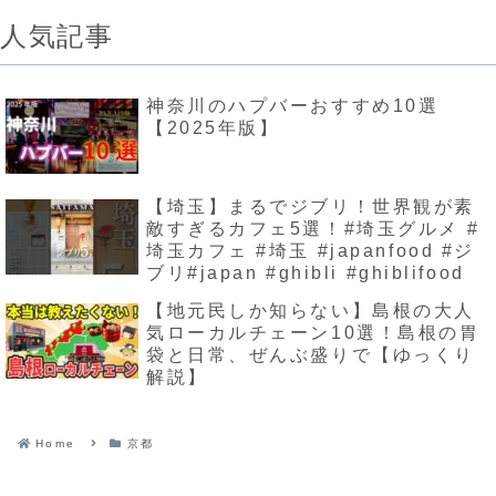
人気記事
神奈川のハプバーおすすめ10選
【2025年版】
【埼玉】まるでジブリ！世界観が素
敵すぎるカフェ5選！#埼玉グルメ #
埼玉カフェ #埼玉 #japanfood #ジ
ブリ#japan #ghibli #ghiblifood
【地元民しか知らない】島根の大人
気ローカルチェーン10選！島根の胃
袋と日常、ぜんぶ盛りで【ゆっくり
解説】
Home
京都