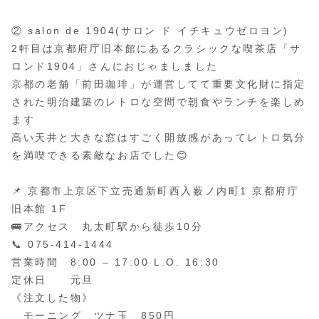
② salon de 1904(サロン ド イチキュウゼロヨン)
2軒目は京都府庁旧本館にあるクラシックな喫茶店「サ
ロンド1904」さんにおじゃましました
京都の老舗「前田珈琲」が運営してて重要文化財に指定
された明治建築のレトロな空間で朝食やランチを楽しめ
ます
高い天井と大きな窓はすごく開放感があってレトロ気分
を満喫できる素敵なお店でした😊
📌 京都市上京区下立売通新町西入薮ノ内町1 京都府庁
旧本館 1F
🚌アクセス 丸太町駅から徒歩10分
📞 075-414-1444
営業時間 8:00 – 17:00 L.O. 16:30
定休日 元旦
《注文した物》
モーニング ツナ玉 850円