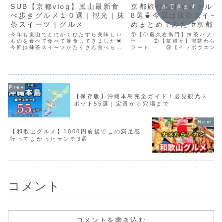
SUB【京都vlog】嵐山最新食
京都旅行おすすめグルメ
ルできます
べ歩きグルメ１０選｜観光｜抹
8選🍵今回は抹茶スイー
茶スイーツ｜グルメ
めまとめてみた #京都
今年も嵐山でとにかくひたすら美味しい
①【伊藤久右衛門】抹茶パフェ
ものを食べて食べて暴食してきました💓
ーㅤㅤㅤㅤㅤㅤㅤㅤㅤㅤㅤㅤㅤ②【茶和々】濃茶わ
今回は抹茶スイーツがたくさん食べられ
ラートㅤㅤㅤㅤㅤㅤㅤㅤㅤㅤㅤㅤㅤ③【イッポウエ
て大幸せでした🍂🍃▼目次0:00 京都嵐
抹茶エスプーマラテㅤㅤㅤㅤㅤㅤㅤㅤㅤㅤㅤㅤㅤ④
山食べ歩きスタート1:29 クレープとエ
森】抹茶わらび餅ㅤㅤㅤㅤㅤㅤㅤㅤㅤㅤ...
スプレッソと2:36 京ばあむ3:25 よし
むら5:...
【保存版】沖縄本島完全ガイド！必見観光ス
ポット55選｜定番から穴場まで
【和歌山グルメ】1000円前後でこの満足感…
行ってよかったランチ3選
コメント
コメントを書き込む