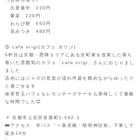
《お持ち帰り》
久里最中 220円
聚楽 220円
わらび餅 550円
花みつき 480円
⑤ cafe origi(カフェ オリジ)
5軒目は京都・西陣エリアにある京町家を改装した落ち
着いた雰囲気のカフェ「cafe origi」さんにおじゃまし
ました
店内にはジャズの音楽が流れ坪庭を眺めながらゆったり
と過ごせます
抹茶苔玉パフェもレモンチーズケーキも美味しくて素敵
な時間でした😊
📌 京都市上京区笹屋町1-542-1
🚌アクセス 市バス「一条戻橋・晴明神社前」下車して
徒歩10分