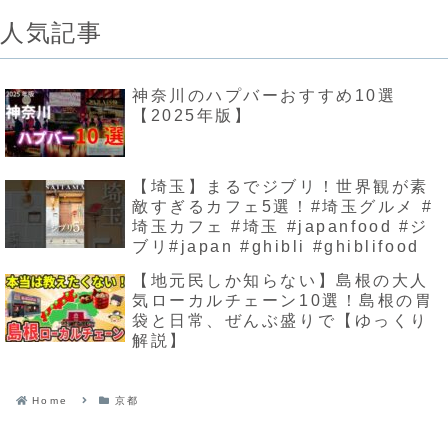
人気記事
神奈川のハプバーおすすめ10選
【2025年版】
【埼玉】まるでジブリ！世界観が素
敵すぎるカフェ5選！#埼玉グルメ #
埼玉カフェ #埼玉 #japanfood #ジ
ブリ#japan #ghibli #ghiblifood
【地元民しか知らない】島根の大人
気ローカルチェーン10選！島根の胃
袋と日常、ぜんぶ盛りで【ゆっくり
解説】
Home
京都