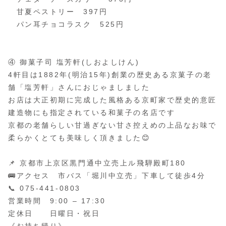
甘夏ペストリー 397円
パン耳チョコラスク 525円
④ 御菓子司 塩芳軒(しおよしけん)
4軒目は1882年(明治15年)創業の歴史ある京菓子の老
舗「塩芳軒」さんにおじゃましました
お店は大正初期に完成した風格ある京町家で歴史的意匠
建造物にも指定されている和菓子の名店です
京都の老舗らしい甘過ぎない甘さ控えめの上品なお味で
柔らかくとても美味しく頂きました😊
📌 京都市上京区黒門通中立売上ル飛騨殿町180
🚌アクセス 市バス「堀川中立売」下車して徒歩4分
📞 075-441-0803
営業時間 9:00 – 17:30
定休日 日曜日・祝日