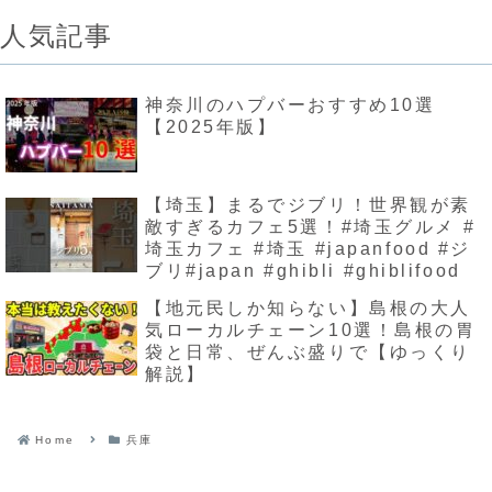
人気記事
神奈川のハプバーおすすめ10選
【2025年版】
【埼玉】まるでジブリ！世界観が素
敵すぎるカフェ5選！#埼玉グルメ #
埼玉カフェ #埼玉 #japanfood #ジ
ブリ#japan #ghibli #ghiblifood
【地元民しか知らない】島根の大人
気ローカルチェーン10選！島根の胃
袋と日常、ぜんぶ盛りで【ゆっくり
解説】
Home
兵庫