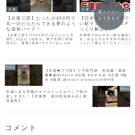
兵庫
兵庫
横スクロー
【兵庫三田】たったの850円で
【日本地理】兵庫県で住
ルできます
丸一日だらだらできる夢のよう
い駅ランキングＴＯＰ１
な温泉パーク！
っくり解説】
【兵庫三田】🧖‍♀️850円で1日だらだら天
兵庫県で住みやすい駅を解説し
国⁉︎これはもう住める。神戸近郊に突如
す。あなたのおすすめの駅があ
現れた、漫画×温泉×サウナ×おしゃれ空
ントにて教えてください！この
間＝最強すぎた✨💬7種のお風呂にバレル
ルでは、誰かに話したくなるよ
サウナ、キンキン水風呂と“ととのい”完
のおもしろい情報、都道府県の
備！＋850円で1万冊のライブラリー＆
域に隠された不思議な謎をたっ
岩盤浴...
伝えします。日本の魅力を...
【京都🍁三千院】三千院門跡・有清園・聚碧
園🍁🪨#shorts #紅葉 #おすすめ #京都 #観
光 #風景 @tnsco-production6498
宮城にある究極のオールインクルーシブ宿が
楽しすぎた！【宮城県 遠刈田温泉♨️ゆと森
倶楽部】
コメント