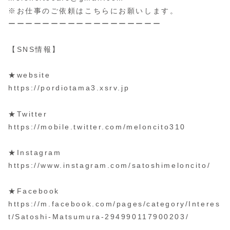
※お仕事のご依頼はこちらにお願いします。
ーーーーーーーーーーーーーーーーーー
【SNS情報】
★website
https://pordiotama3.xsrv.jp
★Twitter
https://mobile.twitter.com/meloncito310
★Instagram
https://www.instagram.com/satoshimeloncito/
★Facebook
https://m.facebook.com/pages/category/Interes
t/Satoshi-Matsumura-294990117900203/