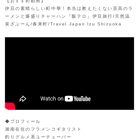
【おすすめ動画】
伊豆の素晴らしい町中華！本当は教えたくない至高のラ
ーメンと爆盛りチャーハン『飯テロ』伊豆旅行/天然温
泉ざぶーん/春来軒/Travel Japan Izu Shizuoka
◆プロフィール
湘南在住のフラメンコギタリスト
釣りグルメ系ユーチューバー