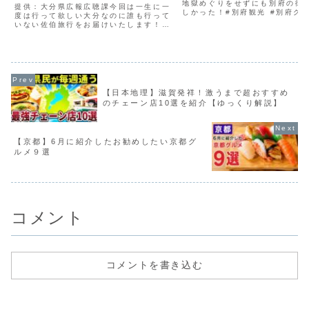
すぎた【旅行・おすすめグル
地獄めぐりをせずにも別府の街
提供：大分県広報広聴課今回は一生に一
しかった！#別府観光 #別府グル
メ・観光・鶴見半島】saiki
度は行って欲しい大分なのに誰も行って
分観光 #別府 #beppu #japa
いない佐伯旅行をお届けいたします！自
oita, japan
分の中の国内旅行ランキング上位に入る
ほどの素晴らしいグルメと絶景に心奪わ
れる旅になりました！大分県の南東部に
ある佐伯市は、九州で最も...
【日本地理】滋賀発祥！激うまで超おすすめ
のチェーン店10選を紹介【ゆっくり解説】
【京都】6月に紹介したお勧めしたい京都グ
ルメ９選
コメント
コメントを書き込む