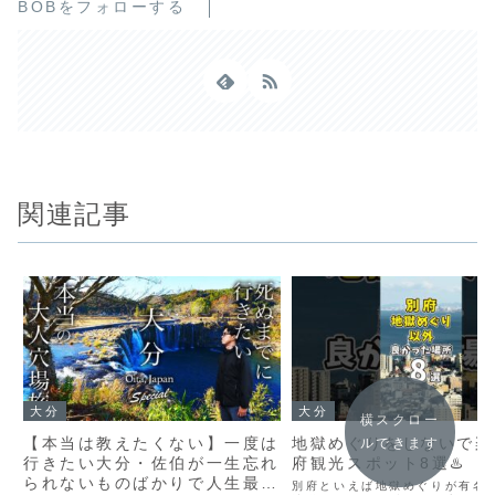
BOBをフォローする
関連記事
大分
大分
横スクロー
【本当は教えたくない】一度は
地獄めぐりをしないで楽
ルできます
行きたい大分・佐伯が一生忘れ
府観光スポット8選♨️
られないものばかりで人生最高
別府といえば地獄めぐりが有名