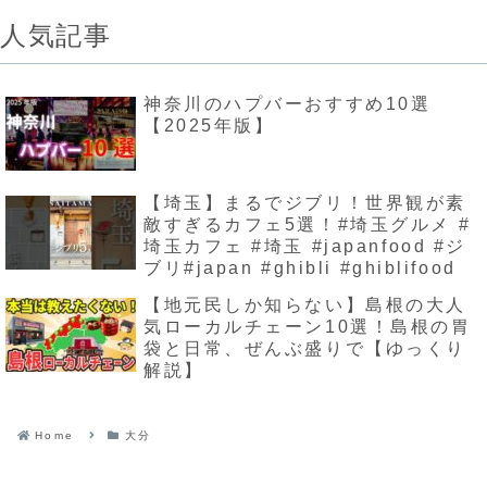
人気記事
神奈川のハプバーおすすめ10選
【2025年版】
【埼玉】まるでジブリ！世界観が素
敵すぎるカフェ5選！#埼玉グルメ #
埼玉カフェ #埼玉 #japanfood #ジ
ブリ#japan #ghibli #ghiblifood
【地元民しか知らない】島根の大人
気ローカルチェーン10選！島根の胃
袋と日常、ぜんぶ盛りで【ゆっくり
解説】
Home
大分