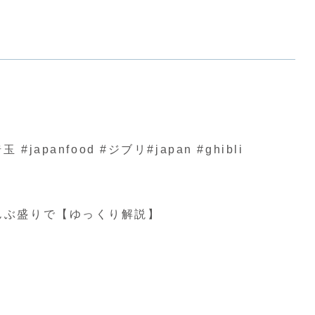
nfood #ジブリ#japan #ghibli
んぶ盛りで【ゆっくり解説】