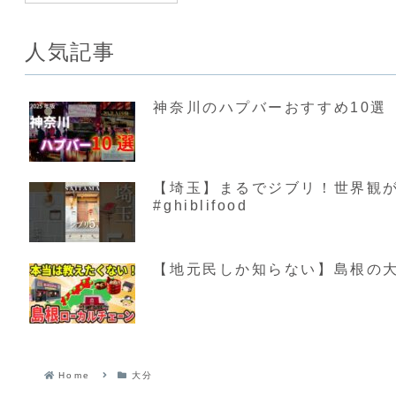
人気記事
神奈川のハプバーおすすめ10選【
【埼玉】まるでジブリ！世界観が素敵す
#ghiblifood
【地元民しか知らない】島根の大
Home
大分