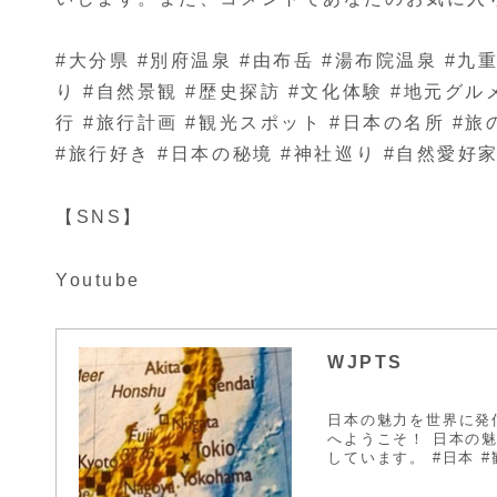
#大分県 #別府温泉 #由布岳 #湯布院温泉 #九
り #自然景観 #歴史探訪 #文化体験 #地元グ
行 #旅行計画 #観光スポット #日本の名所 #旅
#旅行好き #日本の秘境 #神社巡り #自然愛好家
【SNS】
Youtube
WJPTS
日本の魅力を世界に発
へようこそ！ 日本の
しています。 #日本 #観