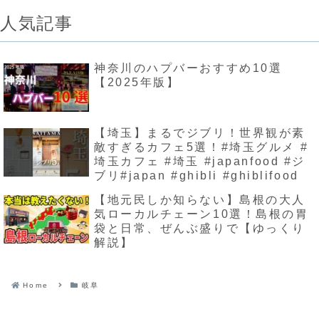
人気記事
神奈川のハプバーおすすめ10選
【2025年版】
【埼玉】まるでジブリ！世界観が素
敵すぎるカフェ5選！#埼玉グルメ #
埼玉カフェ #埼玉 #japanfood #ジ
ブリ#japan #ghibli #ghiblifood
【地元民しか知らない】島根の大人
気ローカルチェーン10選！島根の胃
袋と日常、ぜんぶ盛りで【ゆっくり
解説】
Home
岐阜