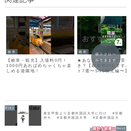
岐阜
岐阜
横スクロー
【岐阜・観光】入場料0円！
★あなたは何個目の景色
ルできます
1000円あればめちゃくちゃ楽
き？【岐阜県のおすすめ
しめる遊園地！
ト7選〜SNS映え編〜】 #gif
#japan #日本の映え
#観光スポット #おすす
#岐阜 #shorts
産近甲龍より京都外国語大学に行け #京都
外大 #京都外国語大学 #京都外国語大