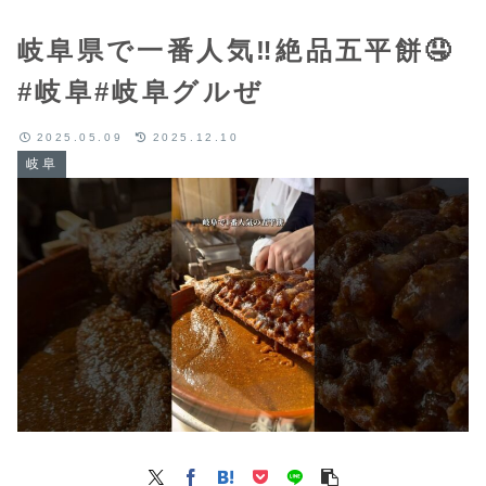
岐阜県で一番人気‼️絶品五平餅🤤
#岐阜#岐阜グルぜ
2025.05.09
2025.12.10
岐阜