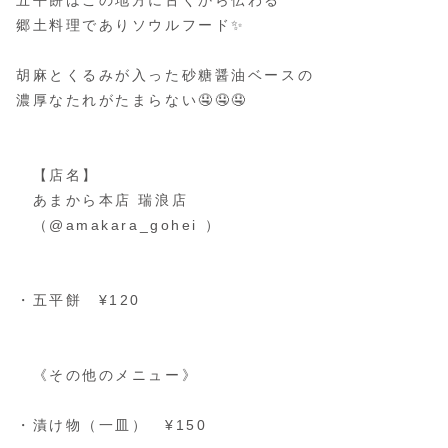
五平餅はこの地方に古くから伝わる
郷土料理でありソウルフード✨️
⁡
胡麻とくるみが入った砂糖醤油ベースの
濃厚なたれがたまらない🤤🤤🤤
⁡
⁡
【店名】
あまから本店 瑞浪店
（@amakara_gohei ）
⁡
・五平餅 ¥120
⁡
⁡
《その他のメニュー》
⁡
・漬け物（一皿） ¥150