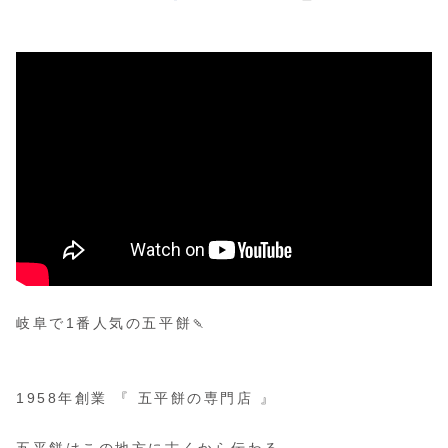
岐阜で1番人気の五平餅🍡
⁡
⁡
1958年創業 『 五平餅の専門店 』
⁡