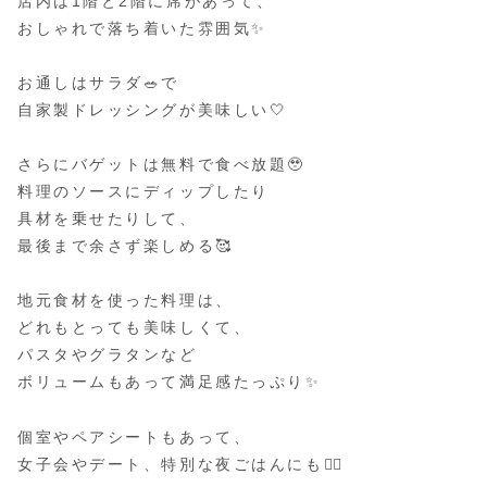
店内は1階と2階に席があって、
おしゃれで落ち着いた雰囲気✨
お通しはサラダ🥗で
自家製ドレッシングが美味しい🤍
さらにバゲットは無料で食べ放題🥹
料理のソースにディップしたり
具材を乗せたりして、
最後まで余さず楽しめる🥰
地元食材を使った料理は、
どれもとっても美味しくて、
パスタやグラタンなど
ボリュームもあって満足感たっぷり✨
個室やペアシートもあって、
女子会やデート、特別な夜ごはんにも🙆‍♀️