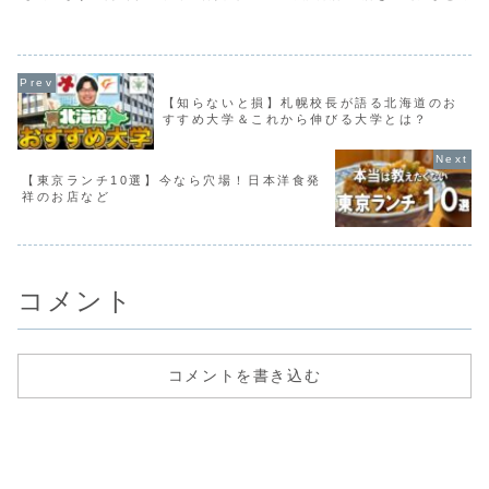
スクエア｜フルーツパフェ｜岡
光エリア「倉敷美観地区」を午前中に巡
すすめのお店をまとめましたの
山城｜日本三名園「後楽園」
り、午後は「岡山城」や日本三名園の
てください！✔ 岡山でランチに
「後楽園」を巡ります。電車とバスのみ
✔ 観光・ドライブの食事選び✔
を使っての観光プランとな...
すすめの店を知り...
【知らないと損】札幌校長が語る北海道のお
すすめ大学＆これから伸びる大学とは？
【東京ランチ10選】今なら穴場！日本洋食発
祥のお店など
コメント
コメントを書き込む