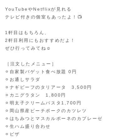
YouTubeやNetflixが見れる
テレビ付きの個室もあったよ！📺
1軒目はもちろん、
2軒目利用にもおすすめだよ！
ぜひ行ってみてね☺️
［注文したメニュー］
⚪︎自家製バゲット食べ放題 0円
⚪︎お通しサラダ
⚪︎ナギビーフのタリアータ 3,500円
⚪︎カニグラタン 1,800円
⚪︎明太子クリームパスタ1,700円
⚪︎岡山県産ピーチポークのカツレツ
⚪︎はちみつとマスカルポーネのカプレーゼ
⚪︎生ハム盛り合わせ
⚪︎ピザ