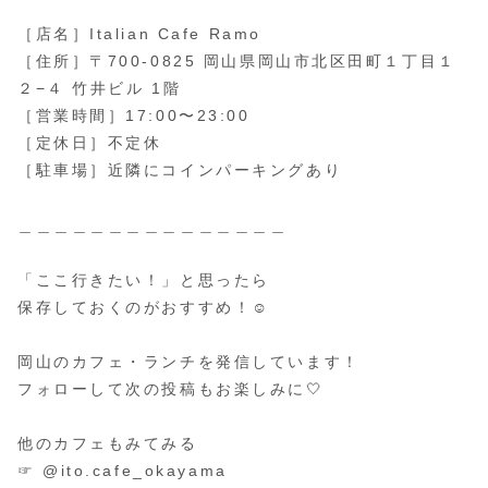
［店名］Italian Cafe Ramo
［住所］〒700-0825 岡山県岡山市北区田町１丁目１
２−４ 竹井ビル 1階
［営業時間］17:00〜23:00
［定休日］不定休
［駐車場］近隣にコインパーキングあり
＿＿＿＿＿＿＿＿＿＿＿＿＿＿＿
「ここ行きたい！」と思ったら
保存しておくのがおすすめ！☺️
岡山のカフェ・ランチを発信しています！
フォローして次の投稿もお楽しみに🤍
他のカフェもみてみる
☞ @ito.cafe_okayama