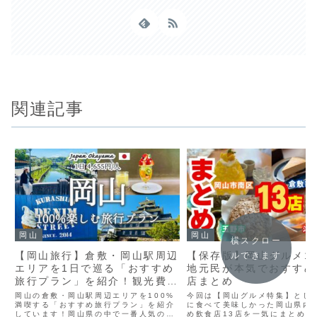
関連記事
岡山
岡山
横スクロー
【岡山旅行】倉敷・岡山駅周辺
【保存版】岡山グルメ1
ルできます
エリアを1日で巡る「おすすめ
地元民が本気でおすすめ
旅行プラン」を紹介！観光費用
店まとめ
まとめ💰｜倉敷美観地区｜倉敷
岡山の倉敷・岡山駅周辺エリアを100%
今回は【岡山グルメ特集】とし
ジーンズストリート｜アイビー
満喫する「おすすめ旅行プラン」を紹介
に食べて美味しかった岡山県内
しています！岡山県の中で一番人気の観
め飲食店13店を一気にまとめま