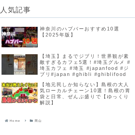
人気記事
神奈川のハプバーおすすめ10選
【2025年版】
【埼玉】まるでジブリ！世界観が素
敵すぎるカフェ5選！#埼玉グルメ #
埼玉カフェ #埼玉 #japanfood #ジ
ブリ#japan #ghibli #ghiblifood
【地元民しか知らない】島根の大人
気ローカルチェーン10選！島根の胃
袋と日常、ぜんぶ盛りで【ゆっくり
解説】
Home
岡山