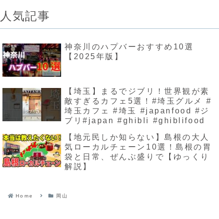
人気記事
神奈川のハプバーおすすめ10選
【2025年版】
【埼玉】まるでジブリ！世界観が素
敵すぎるカフェ5選！#埼玉グルメ #
埼玉カフェ #埼玉 #japanfood #ジ
ブリ#japan #ghibli #ghiblifood
【地元民しか知らない】島根の大人
気ローカルチェーン10選！島根の胃
袋と日常、ぜんぶ盛りで【ゆっくり
解説】
Home
岡山