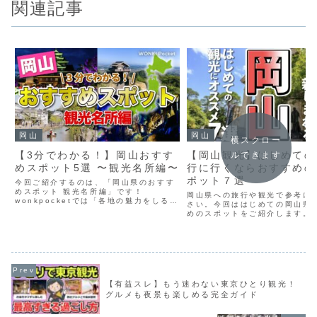
関連記事
岡山
岡山
横スクロー
【3分でわかる！】岡山おすす
【岡山観光】はじめての
ルできます
めスポット5選 〜観光名所編〜
行に行くならおすすめの
ポット７選
今回ご紹介するのは、「岡山県のおすす
めスポット 観光名所編」です！
岡山県への旅行や観光で参考に
wonkpocketでは「各地の魅力をしる」
さい。今回ははじめての岡山県
をテーマに、世界中の「しる」を様々な
めのスポットをご紹介します。
視点から発信していきます！------------
で紹介されてないオススメがあ
----------------------...
ら、ぜひコメント欄でシェアし
いね。✈️ 40代・50代からで
る！カンタン＆お得...
【有益スレ】もう迷わない東京ひとり観光！
グルメも夜景も楽しめる完全ガイド