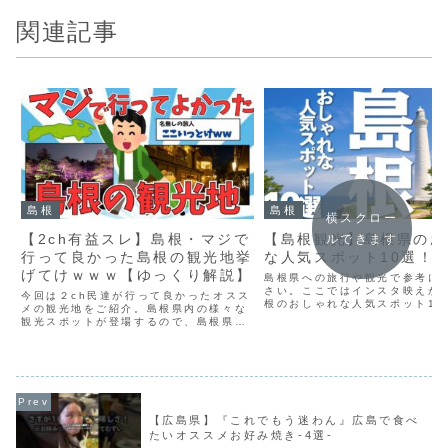
関連記事
島根
島根
横スクロー
【2ch有益スレ】島根・マジで
【島根観光】島根県のお
ルできます
行って良かった島根の観光地挙
な人気スポット10選！
げてけｗｗｗ【ゆっくり解説】
島根県への旅行や観光で参考に
さい。ここではインスタ映えが
今回は２ch民達が行って良かったオスス
根のおしゃれな人気スポット10
メの観光地をご紹介。島根県内の様々な
しています。この動画で紹介さ
観光スポットが登場するので、島根県を
オススメがありましたら、ぜひ
訪れる際はぜひ参考にしてみてください
欄でシェアしてくださいね。■
ね！また取り上げてほしい県などもござ
旅行の達人 公式LIN...
いましたらコメント欄にてお知らせくだ
さい。元スレ： ttp...
【広島県】『これでもう迷わん』広島で食べ
たいオススメお好み焼き-4選-