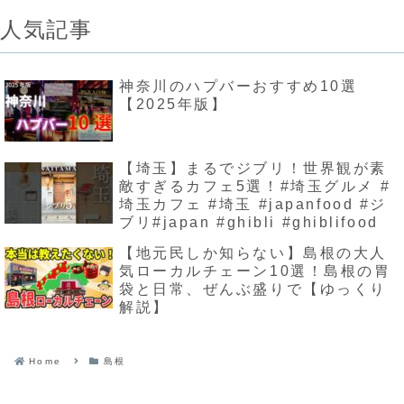
人気記事
神奈川のハプバーおすすめ10選
【2025年版】
【埼玉】まるでジブリ！世界観が素
敵すぎるカフェ5選！#埼玉グルメ #
埼玉カフェ #埼玉 #japanfood #ジ
ブリ#japan #ghibli #ghiblifood
【地元民しか知らない】島根の大人
気ローカルチェーン10選！島根の胃
袋と日常、ぜんぶ盛りで【ゆっくり
解説】
Home
島根