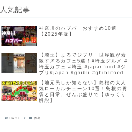
人気記事
神奈川のハプバーおすすめ10選
【2025年版】
【埼玉】まるでジブリ！世界観が素
敵すぎるカフェ5選！#埼玉グルメ #
埼玉カフェ #埼玉 #japanfood #ジ
ブリ#japan #ghibli #ghiblifood
【地元民しか知らない】島根の大人
気ローカルチェーン10選！島根の胃
袋と日常、ぜんぶ盛りで【ゆっくり
解説】
Home
徳島