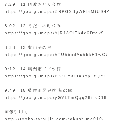
7:29 11.阿波おどり会館
https://goo.gl/maps/ZRPGSBgWFbiMtUS4A
8:02 12.うだつの町並み
https://goo.gl/maps/YjR18QiTk4e6Dtax9
8:38 13.案山子の里
https://goo.gl/maps/hTU5bsdAu55kH1wC7
9:12 14.鳴門市ドイツ館
https://goo.gl/maps/B33QxXi9e3op1zQf9
9:49 15.藍住町歴史館 藍の館
https://goo.gl/maps/yGVLTmQqq28jrsD18
画像引用元
http://ryoko-tatsujin.com/tokushima010/