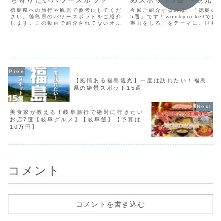
ち寄りたいパワースポット
めスポット5選 〜観光
徳島県への旅行や観光で参考にしてくだ
今回ご紹介するのは、「徳島の
さい。徳島県のパワースポットをご紹介
5選」です！wonkpocketで
します。この動画で紹介されてないオス
魅力をしる」をテーマに、世界
スメがありましたら、ぜひコメント欄で
る」を様々な視点から発信して
シェアしてくださいね。■【無料】旅行
す！-----------------------------
の達人 公式LINE＠の登録はこちらか
------...
ら。（賢く、お得に、リ...
【風情ある福島観光】一度は訪れたい！福島
県の絶景スポット15選
美食家が教える！岐阜旅行で絶対に行きたい
お店7選【岐阜グルメ】【岐阜飯】【予算は
10万円】
コメント
コメントを書き込む