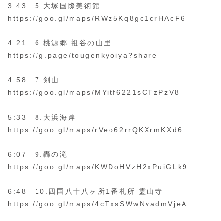
3:43 5.大塚国際美術館
https://goo.gl/maps/RWz5Kq8gc1crHAcF6
4:21 6.桃源郷 祖谷の山里
https://g.page/tougenkyoiya?share
4:58 7.剣山
https://goo.gl/maps/MYitf6221sCTzPzV8
5:33 8.大浜海岸
https://goo.gl/maps/rVeo62rrQKXrmKXd6
6:07 9.轟の滝
https://goo.gl/maps/KWDoHVzH2xPuiGLk9
6:48 10.四国八十八ヶ所1番札所 霊山寺
https://goo.gl/maps/4cTxsSWwNvadmVjeA