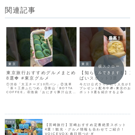
関連記事
東京
東京
横スクロー
東京旅行おすすめグルメまとめ
【知らなきゃ損する】東
ルできます
8選🍓 #東京グルメ
ばいスポット3選
①渋谷「大王チーズ10円パン」②浅草
今だけ公式ラインにて人生が豊
「茶々工房ふたつめ」③青山「BOTTA
プレゼント配布中🎁↓東京のお
COFFEE」④池袋「おにぎり豚汁山太
ポット3選を紹介するよ👍
郎」⑤向島「じまん草餅」⑥池袋「果実
園リーベル」⑦浅草「甘味みつや」⑧赤
坂「JAIME」#Shorts#毎日甘いもの食
べたい#...
【宮崎旅行】宮崎おすすめ定番絶景スポット
4選！観光・グルメ情報も合わせてご紹介！
VOICEVOX:春日部つむぎ