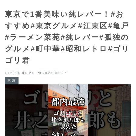
東京で1番美味い純レバー！#お
すすめ#東京グルメ#江東区#亀戸
#ラーメン菜苑#純レバー#孤独の
グルメ#町中華#昭和レトロ#ゴリ
ゴリ君
2026.06.26
2026.06.27
東京