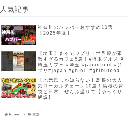
人気記事
神奈川のハプバーおすすめ10選
【2025年版】
【埼玉】まるでジブリ！世界観が素
敵すぎるカフェ5選！#埼玉グルメ #
埼玉カフェ #埼玉 #japanfood #ジ
ブリ#japan #ghibli #ghiblifood
【地元民しか知らない】島根の大人
気ローカルチェーン10選！島根の胃
袋と日常、ぜんぶ盛りで【ゆっくり
解説】
Home
東京