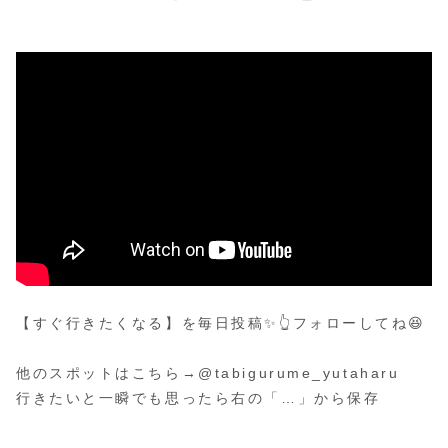
【すぐ行きたくなる】を毎日投稿✨👆フォローしてね😆
⁡
他のスポットはこちら→@tabigurume_yutaharu
行きたいと一瞬でも思ったら右の「…」から保存
⁡