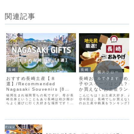
関連記事
長崎
長崎
横スクロー
おすすめ長崎土産【８
長崎お土産のおすすめ人
ルできます
選】/Recommended
子やスイーツはどれ？長
Nagasaki Souvenirs [8
か買えないお土産ランキ
Selections]
福岡生まれ福岡育ちの私ですが、母が長
こんにちは！お土産大好き、み
崎出身ということもあり長崎は幼少期か
😊今回は、長崎でしか買えない
らよく遊びに行く大好きな場所です！そ
のお土産や銘菓をランキング形
んな私がおすすめの長崎土産（お菓子
します！数がとても多い長崎の
ver.）を８品紹介します！全て実食しな
エピソードとともに動画で紹介
がらご紹介！原材料名もお見せします！
以外も教えていただけたらうれ
長崎旅行者必見！長崎グ...
す！長崎旅行の参考になれば...