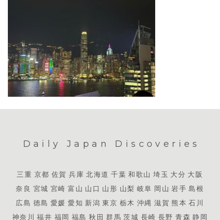
Daily Japan Discoveries
三重
京都
佐賀
兵庫
北海道
千葉
和歌山
埼玉
大分
大阪
奈良
宮城
宮崎
富山
山口
山形
山梨
岐阜
岡山
岩手
島根
広島
徳島
愛媛
愛知
新潟
東京
栃木
沖縄
滋賀
熊本
石川
神奈川
福井
福岡
福島
秋田
群馬
茨城
長崎
長野
青森
静岡