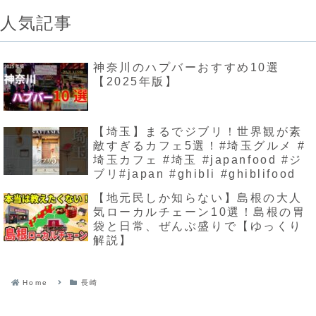
人気記事
神奈川のハプバーおすすめ10選
【2025年版】
【埼玉】まるでジブリ！世界観が素
敵すぎるカフェ5選！#埼玉グルメ #
埼玉カフェ #埼玉 #japanfood #ジ
ブリ#japan #ghibli #ghiblifood
【地元民しか知らない】島根の大人
気ローカルチェーン10選！島根の胃
袋と日常、ぜんぶ盛りで【ゆっくり
解説】
Home
長崎