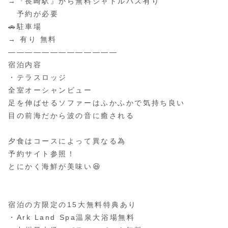
→『長崎駅』から無料シャトルバス有り
予約が必要
🚗駐車場
→ 有り 無料
—————————————
宿泊内容
・テラスロッジ
全室オーシャンビュー
足を伸ばせるソファーはふかふかで気持ち良い
目の前海だから波の音に癒される
⁡
夕食はコースによって異なる為
予約サイト参照！
とにかく海鮮が美味い😆
⁡
⁡
宿泊の方限定の15大無料特典あり
・Ark Land Spa温泉大浴場無料