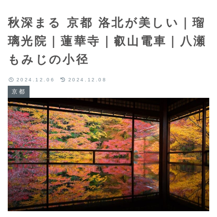
秋深まる 京都 洛北が美しい｜瑠
璃光院｜蓮華寺｜叡山電車｜八瀬
もみじの小径
2024.12.06
2024.12.08
京都