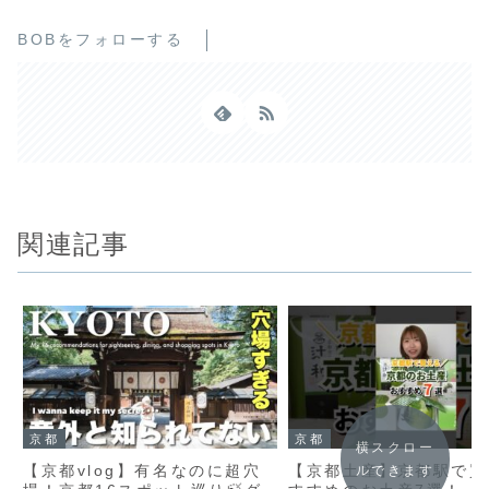
BOBをフォローする
関連記事
京都
京都
横スクロー
【京都vlog】有名なのに超穴
【京都土産】京都駅で買
ルできます