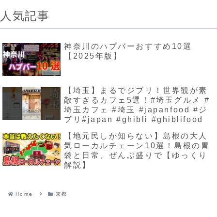
人気記事
神奈川のハプバーおすすめ10選
【2025年版】
【埼玉】まるでジブリ！世界観が素
敵すぎるカフェ5選！#埼玉グルメ #
埼玉カフェ #埼玉 #japanfood #ジ
ブリ#japan #ghibli #ghiblifood
【地元民しか知らない】島根の大人
気ローカルチェーン10選！島根の胃
袋と日常、ぜんぶ盛りで【ゆっくり
解説】
Home
京都