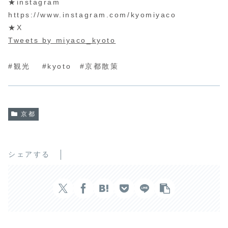
★instagram
https://www.instagram.com/kyomiyaco
★X
Tweets by miyaco_kyoto
#観光 #kyoto #京都散策
京都
シェアする