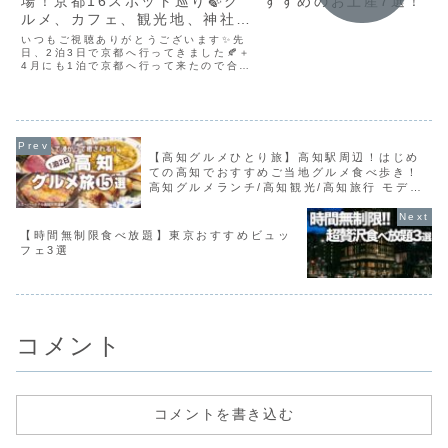
場！京都16スポット巡り🍃グ
すすめのお土産7選！
ルメ、カフェ、観光地、神社仏
閣、買い物 etc…
いつもご視聴ありがとうございます✨先
日、2泊3日で京都へ行ってきました🍂＋
4月にも1泊で京都へ行って来たので合計
3泊4日で回ったスポット16ヶ所をご紹
介したいと思います😚💓レストラン、カ
フェはもちろん観光スポット、お買い物
情報など盛りだくさ...
【高知グルメひとり旅】高知駅周辺！はじめ
ての高知でおすすめご当地グルメ食べ歩き！
高知グルメランチ/高知観光/高知旅行 モデル
コース
【時間無制限食べ放題】東京おすすめビュッ
フェ3選
コメント
コメントを書き込む