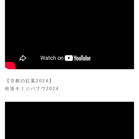
【京都の紅葉2024】
桂坂モミジバフウ2024