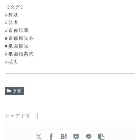
【タグ】
#舞妓
#芸者
#京都祇園
#京都観光冬
#祇園観光
#祇園始業式
#花街
京都
シェアする