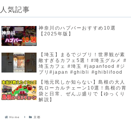
人気記事
神奈川のハプバーおすすめ10選
【2025年版】
【埼玉】まるでジブリ！世界観が素
敵すぎるカフェ5選！#埼玉グルメ #
埼玉カフェ #埼玉 #japanfood #ジ
ブリ#japan #ghibli #ghiblifood
【地元民しか知らない】島根の大人
気ローカルチェーン10選！島根の胃
袋と日常、ぜんぶ盛りで【ゆっくり
解説】
Home
京都