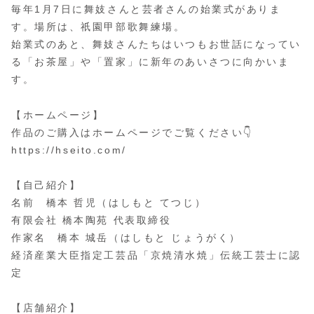
毎年1月7日に舞妓さんと芸者さんの始業式がありま
す。場所は、祇園甲部歌舞練場。
始業式のあと、舞妓さんたちはいつもお世話になってい
る「お茶屋」や「置家」に新年のあいさつに向かいま
す。
【ホームページ】
作品のご購入はホームページでご覧ください👇
https://hseito.com/
【自己紹介】
名前 橋本 哲児（はしもと てつじ）
有限会社 橋本陶苑 代表取締役
作家名 橋本 城岳（はしもと じょうがく）
経済産業大臣指定工芸品「京焼清水焼」伝統工芸士に認
定
【店舗紹介】