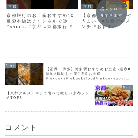
京都
京都
横スクロー
京都旅行のお土産おすすめ10
【京都】夏限定の冷やし
ルできます
選🎁本編はチャンネルで😉
うまい #京都グルメ #
#shorts #京都 #京都旅行 #京
ンチ #おすすめ
都観光 #京都グルメ #kyoto
#kyototrip #和菓子 #京都駅
【福岡｜博多】博多駅おすすめお土産5選😋#
福岡#福岡お土産#博多お土産
#fukuoka#fukuokafood#fukuokagourm
et
【京都グルメ】マジで食べて欲しい京都ラン
チTOP5
コメント