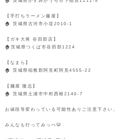
🏠 茨城県かすみがうら市下稲吉1211-5
【手打ちラーメン藤屋】
🏠 茨城県古河市小堤2010-1
【ガキ大将 谷田部店】
🏠茨城県つくば市谷田部1224
【なまら】
🏠 茨城県稲敷郡阿見町阿見4555-22
【麺屋 隆志】
🏠 茨城県土浦市中村西根2140-7
お値段等変わっている可能性ありご注意下さい。
みんなも行ってみっぺ🐯