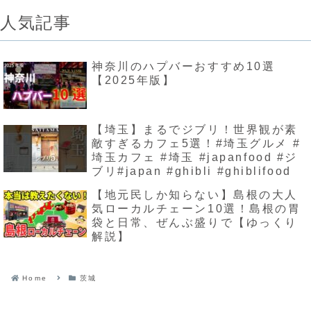
人気記事
神奈川のハプバーおすすめ10選
【2025年版】
【埼玉】まるでジブリ！世界観が素
敵すぎるカフェ5選！#埼玉グルメ #
埼玉カフェ #埼玉 #japanfood #ジ
ブリ#japan #ghibli #ghiblifood
【地元民しか知らない】島根の大人
気ローカルチェーン10選！島根の胃
袋と日常、ぜんぶ盛りで【ゆっくり
解説】
Home
茨城