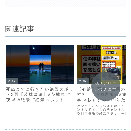
関連記事
茨城
茨城
横スクロー
死ぬまでに行きたい絶景スポッ
【有益】開運茨城県のお
ルできます
ト3選【茨城県編】#茨城県 #
神社！！#国内旅行#旅行
茨城 #絶景 #絶景スポット #
学 #おすすめにのりたい
旅行 #観光 #観光スポット #
すめ
みなさんこんにちは！ゆっくり
国内旅行 #景色
ンネルです。このチャンネルで
や日本各地の絶景スポットや隠
を、詳しくご紹介します！ 誰も
うな場所や、知る人ぞ知る穴場
旅をもっと楽しむための豆知識
ども発信していきます！旅...