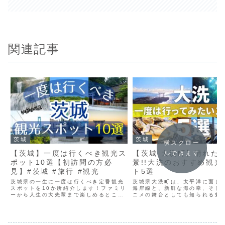
関連記事
茨城
茨城
横スクロー
【茨城】一度は行くべき観光ス
【茨城 大洗町】晴れた
ルできます
ポット10選【初訪問の方必
景!!大洗のおすすめ観光
見】#茨城 #旅行 #観光
ト5選
茨城県の一生に一度は行くべき定番観光
茨城県大洗町は、太平洋に面し
スポットを10か所紹介します！ファミリ
海岸線と、新鮮な海の幸、そし
ーから人生の大先輩まで楽しめるところ
ニメの舞台としても知られる魅
になっております！これから茨城に旅行
る観光地です。【注意事項:動画
を考えている方は是非この動画を見て観
料金などの情報は撮影時のデー
光の予定を立ててみて下さい！👇今回紹
ます】チャンネル登録よろしく
介する観光スポット1、...
ます。【チャプター】0...