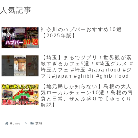
人気記事
神奈川のハプバーおすすめ10選
【2025年版】
【埼玉】まるでジブリ！世界観が素
敵すぎるカフェ5選！#埼玉グルメ #
埼玉カフェ #埼玉 #japanfood #ジ
ブリ#japan #ghibli #ghiblifood
【地元民しか知らない】島根の大人
気ローカルチェーン10選！島根の胃
袋と日常、ぜんぶ盛りで【ゆっくり
解説】
Home
茨城