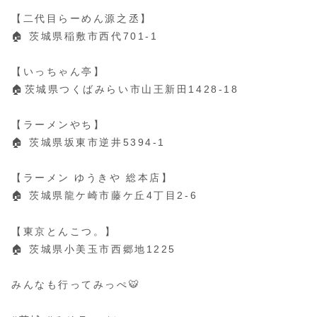
【二代目らーめん源之丞】
🏠 茨城県稲敷市西代701-1
【いっちゃん亭】
🏠茨城県つくばみらい市山王新田1428-18
【ラーメンやち】
🏠 茨城県坂東市逆井5394-1
【ラーメン ゆうきや 総本店】
🏠 茨城県龍ケ崎市藤ケ丘4丁目2-6
【東京とんこつ。】
🏠 茨城県小美玉市西郷地1225
みんなも行ってみっぺ🐯