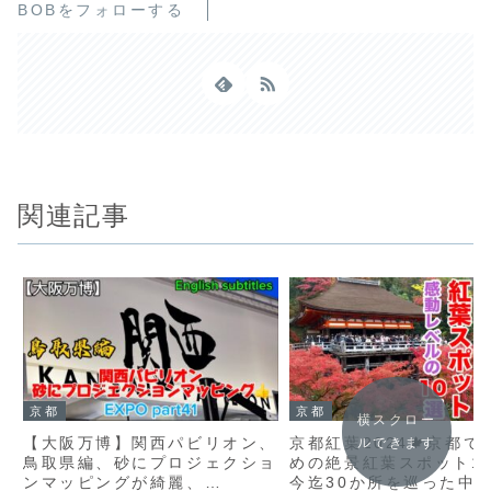
BOBをフォローする
関連記事
京都
京都
横スクロー
【大阪万博】関西パビリオン、
京都紅葉2024🍁京都で
ルできます
鳥取県編、砂にプロジェクショ
めの絶景紅葉スポット10
ンマッピングが綺麗、
今迄30か所を巡った中