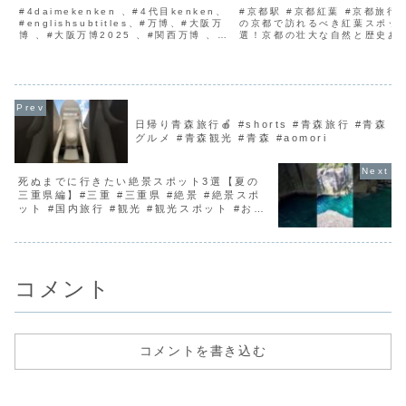
EXPOpart41(Kansai
んだ感動の絶景紅葉スポ
#4daimekenken 、#4代目kenken、
#京都駅 #京都紅葉 #京都旅行2
Pavilion,Tottori,projection
#englishsubtitles、#万博、#大阪万
一挙紹介！
の京都で訪れるべき紅葉スポッ
博 、#大阪万博2025 、#関西万博 、#
選！京都の壮大な自然と歴史あ
mapping on sand)
おすすめ 、#おすすめパビリオン 、#関
織りなす秋の絶景を10ヶ所ご紹
西パビリオン、#鳥取県 、#プロジェク
す。写真映えするおすすめスポ
ションマッピン...
穴場スポットまで徹底解説。素
出になること間違いな...
日帰り青森旅行🍎 #shorts #青森旅行 #青森
グルメ #青森観光 #青森 #aomori
死ぬまでに行きたい絶景スポット3選【夏の
三重県編】#三重 #三重県 #絶景 #絶景スポ
ット #国内旅行 #観光 #観光スポット #おす
すめ #shorts
コメント
コメントを書き込む