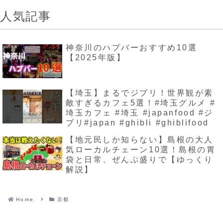
人気記事
神奈川のハプバーおすすめ10選
【2025年版】
【埼玉】まるでジブリ！世界観が素
敵すぎるカフェ5選！#埼玉グルメ #
埼玉カフェ #埼玉 #japanfood #ジ
ブリ#japan #ghibli #ghiblifood
【地元民しか知らない】島根の大人
気ローカルチェーン10選！島根の胃
袋と日常、ぜんぶ盛りで【ゆっくり
解説】
Home
京都