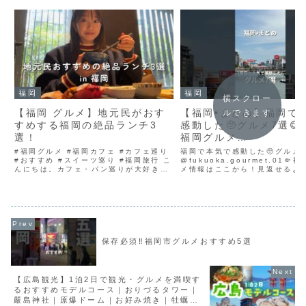
福岡
福岡
横スクロー
【福岡 グルメ】地元民がおす
【福岡•まとめ】福岡で
ルできます
すめする福岡の絶品ランチ3
感動した🥺グルメ7選😋
選！
福岡グルメ
#fukuoka#fukuokafo
#福岡グルメ #福岡カフェ #カフェ巡り
福岡で本気で感動した🥺グルメ
#おすすめ #スイーツ巡り #福岡旅行 こ
uokagourmet
@fukuoka.gourmet.01🤏
んにちは。カフェ・パン巡りが大好きな
メ情報はここから！見返せるよ
しいです。こちらのチャンネルでは、し
ォロー】【保存】お願いします
いのおすすめしたいグルメやVlogを投稿
目《注文内容》•お好み定食 （
しています！チャンネル登録していただ
し） 1,140円えび、いか、白
けると励...
肉、なす、か...
保存必須‼️福岡市グルメおすすめ5選
【広島観光】1泊2日で観光・グルメを満喫す
るおすすめモデルコース｜おりづるタワー｜
嚴島神社｜原爆ドーム｜お好み焼き｜牡蠣｜