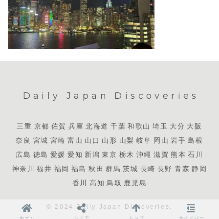
Daily Japan Discoveries
三重
京都
佐賀
兵庫
北海道
千葉
和歌山
埼玉
大分
大阪
奈良
宮城
宮崎
富山
山口
山形
山梨
岐阜
岡山
岩手
島根
広島
徳島
愛媛
愛知
新潟
東京
栃木
沖縄
滋賀
熊本
石川
神奈川
福井
福岡
福島
秋田
群馬
茨城
長崎
長野
青森
静岡
香川
高知
鳥取
鹿児島
© 2024 Daily Japan Discoveries.
ホーム
シェア
トップ
サイドバー