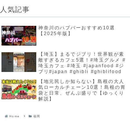
人気記事
神奈川のハプバーおすすめ10選
【2025年版】
【埼玉】まるでジブリ！世界観が素
敵すぎるカフェ5選！#埼玉グルメ #
埼玉カフェ #埼玉 #japanfood #ジ
ブリ#japan #ghibli #ghiblifood
【地元民しか知らない】島根の大人
気ローカルチェーン10選！島根の胃
袋と日常、ぜんぶ盛りで【ゆっくり
解説】
Home
福岡