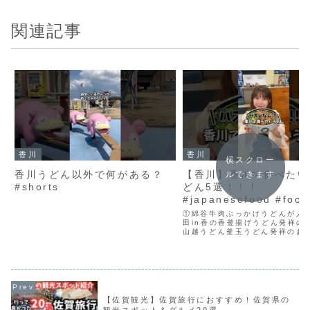
関連記事
香川
香川
横スクロー
香川うどん以外で何がある？
【香川】香川で食べたい
ルできます
#shorts
どん5選！！！
#japanesefood #food
#foodie #japantravel
①綿谷牛肉ぶっかけうどんが人気
田in香の香釜揚げうどん発祥のお
山越うどん釜玉うどん発祥のお店
りけんや高松駅すぐにあるうど
⑤うどん棒珍しく夜までやって
屋さんご視聴ありがとうござい
🧚‍♂️*。S...
【佐賀観光】佐賀旅行におすすめ！佐賀県の