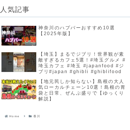
人気記事
神奈川のハプバーおすすめ10選
【2025年版】
【埼玉】まるでジブリ！世界観が素
敵すぎるカフェ5選！#埼玉グルメ #
埼玉カフェ #埼玉 #japanfood #ジ
ブリ#japan #ghibli #ghiblifood
【地元民しか知らない】島根の大人
気ローカルチェーン10選！島根の胃
袋と日常、ぜんぶ盛りで【ゆっくり
解説】
Home
香川