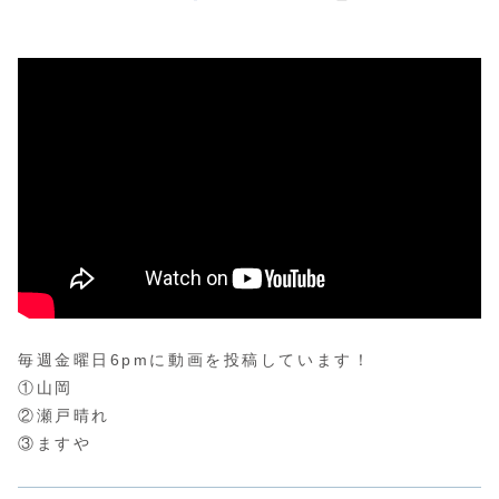
毎週金曜日6pmに動画を投稿しています！
①山岡
②瀬戸晴れ
③ますや