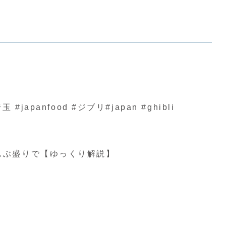
nfood #ジブリ#japan #ghibli
んぶ盛りで【ゆっくり解説】