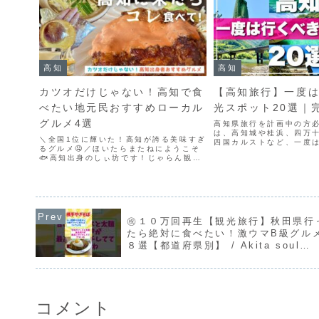
高知
高知
カツオだけじゃない！高知で食
【高知旅行】一度
べたい地元民おすすめローカル
光スポット20選｜
グルメ4選
高知県旅行を計画中の方
は、高知城や桂浜、四万
＼全国1位に輝いた！高知が誇る美味すぎ
四国カルストなど、一度
るグルメ🤤／ほいたらまたねにようこそ
や観光スポットが数多く
🐟高知出身のしぃ坊です！じゃらん観光
に、ひろめ市場のご当地
国内宿泊旅行調査2025で「地元ならで
馬ゆかりの歴史スポット
はのおいしい食べ物があった」部門で全
柏島など、高知ならではの.
国1位になった高知県✨🎉カツオが有名な
のはもちろんやけど...
㊗１０万回再生【観光旅行】秋田県行
たら絶対に食べたい！激ウマB級グル
８選【都道府県別】 / Akita soul
food #shorts #秋田県
コメント