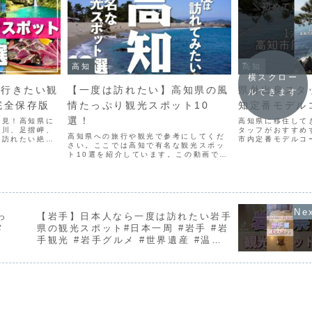
高知
高知
横スクロー
は行きたい観
【一度は訪れたい】高知県の風
県外出身スタ
ルできます
完全保存版
情たっぷり観光スポット10
知定番モデルコース
選！
必見！高知県に
高知県に移住して
十川、足摺岬、
タッフがおすすめ
高知県への旅行や観光で参考にしてくだ
は訪れたい絶景
市内定番モデルコ
さい。ここでは高知で有名な観光スポッ
あります。さら
だから知っている
ト10選を紹介しています。この動画で紹
グルメや坂本龍
介します🏃‍♀️🏃‍♂
介されてないオススメがありましたら、
、透明度抜群の
桂浜 #坂本龍馬 #
ぜひコメント欄でシェアしてください
..
ツ...
ね。■【無料】旅行の達人 公式LINE＠
の登録はこちらから。...
っ
【岩手】日本人なら一度は訪れたい岩手
メ
県の観光スポット#日本一周 #岩手 #岩
手観光 #岩手グルメ #世界遺産 #温泉
#旅行 #ジブリ #instagram