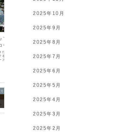
2025年10月
2025年9月
高知
高知
ッフおすすめ♪高
高知県の穴場観光スポットをお
地元民
2025年8月
‍♀️🏃‍♂️
得に巡ってきた！【女子ひとり
め！高
旅】
屋店名
きたぐるぐるこうちス
2025年7月
する、THE高知！高知
高知市
提供：どっぷり高知旅キャンペーン推進
ースを、地元メディア
委員会（事務局：高知県観光振興スポー
意外な情報と共にご紹
#高知観
ツ部地域観光課）「やなせたかしさんふ
️記事はこちら🔻#高知駅 #
2025年6月
るさとの地を巡る高知ものべ周遊パス」
メ #高
鰹 #鰹のタタキ #カ
＿＿＿＿＿＿＿＿やなせたかしさんふる
さとの地を巡る「高知ものべ周遊パス」
を使って高知旅！遊んで、...
2025年5月
2025年4月
2025年3月
2025年2月