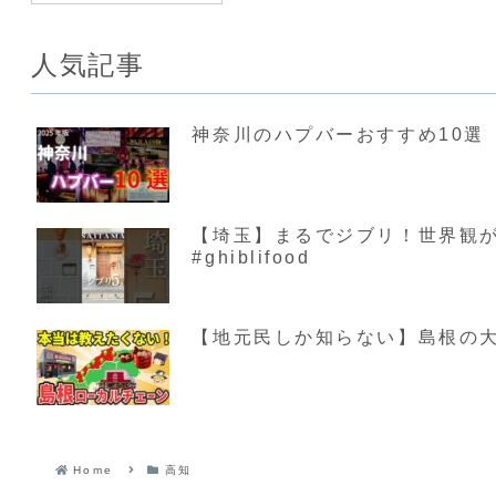
人気記事
神奈川のハプバーおすすめ10選【
【埼玉】まるでジブリ！世界観が素敵す
#ghiblifood
【地元民しか知らない】島根の大
Home
高知