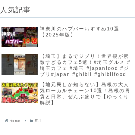
人気記事
神奈川のハプバーおすすめ10選
【2025年版】
【埼玉】まるでジブリ！世界観が素
敵すぎるカフェ5選！#埼玉グルメ #
埼玉カフェ #埼玉 #japanfood #ジ
ブリ#japan #ghibli #ghiblifood
【地元民しか知らない】島根の大人
気ローカルチェーン10選！島根の胃
袋と日常、ぜんぶ盛りで【ゆっくり
解説】
Home
石川