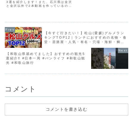
#石川観光 #shorts
3選を紹介します！また、石川県は金沢
と金沢以外で2本動画を作っているの
で、ちょっとボリュームがありますが、
完全版を見たい方は是非下記からご覧く
ださい(*'ω'*)石川県（金沢以外）のおす
すめ温泉旅館12選...
【今すぐ行きたい！】松山(愛媛)グルメラン
キングTOP12｜ランチにおすすめの名物・食
堂・居酒屋・人気・有名・穴場・海鮮・鯛め
し・肉など【5000円以下】
【和歌山県舐めてました】おすすめの観光5
選紹介‼︎ #日本一周 #バンライフ #和歌山観
光 #和歌山旅行
コメント
コメントを書き込む