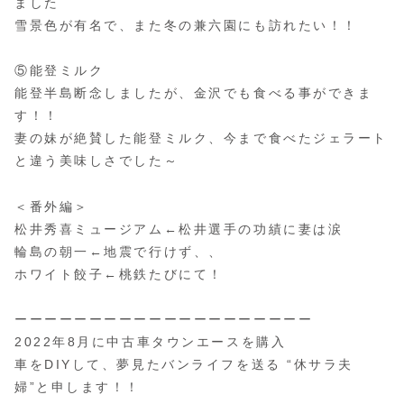
ました
雪景色が有名で、また冬の兼六園にも訪れたい！！
⑤能登ミルク
能登半島断念しましたが、金沢でも食べる事ができま
す！！
妻の妹が絶賛した能登ミルク、今まで食べたジェラート
と違う美味しさでした～
＜番外編＞
松井秀喜ミュージアム←松井選手の功績に妻は涙
輪島の朝一←地震で行けず、、
ホワイト餃子←桃鉄たびにて！
ーーーーーーーーーーーーーーーーーーーー
2022年8月に中古車タウンエースを購入
車をDIYして、夢見たバンライフを送る “休サラ夫
婦”と申します！！