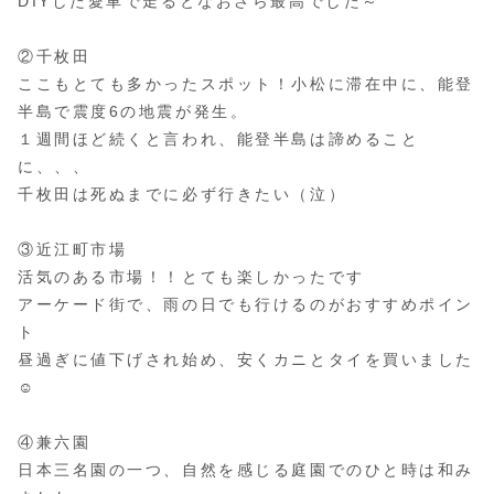
DIYした愛車で走るとなおさら最高でした～
②千枚田
ここもとても多かったスポット！小松に滞在中に、能登
半島で震度6の地震が発生。
１週間ほど続くと言われ、能登半島は諦めること
に、、、
千枚田は死ぬまでに必ず行きたい（泣）
③近江町市場
活気のある市場！！とても楽しかったです
アーケード街で、雨の日でも行けるのがおすすめポイン
ト
昼過ぎに値下げされ始め、安くカニとタイを買いました
☺️
④兼六園
日本三名園の一つ、自然を感じる庭園でのひと時は和み