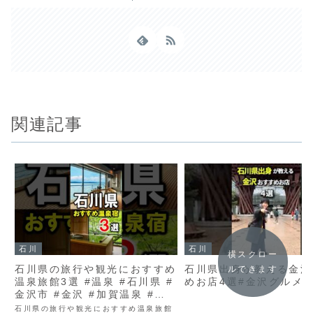
関連記事
石川
石川
横スクロー
石川県の旅行や観光におすすめ
石川県出身が教える金沢
ルできます
温泉旅館3選 #温泉 #石川県 #
めお店4選#金沢グルメ
金沢市 #金沢 #加賀温泉 #和
倉温泉 #山中温泉 #石川旅行
石川県の旅行や観光におすすめ温泉旅館