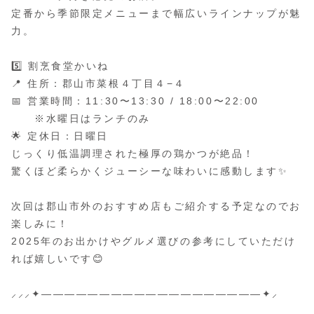
定番から季節限定メニューまで幅広いラインナップが魅
力。
5️⃣ 割烹食堂かいね
📍 住所：郡山市菜根４丁目４−４
📅 営業時間：11:30〜13:30 / 18:00〜22:00
※水曜日はランチのみ
🌟 定休日：日曜日
じっくり低温調理された極厚の鶏かつが絶品！
驚くほど柔らかくジューシーな味わいに感動します✨
次回は郡山市外のおすすめ店もご紹介する予定なのでお
楽しみに！
2025年のお出かけやグルメ選びの参考にしていただけ
れば嬉しいです😊
⸝⸝⸝✦———————————————————✦⸝