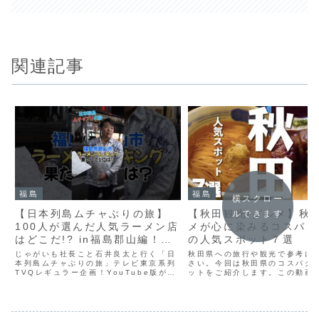
関連記事
福島
福島
横スクロー
【日本列島ムチャぶりの旅】
【秋田観光/グルメ】秋
ルできます
100人が選んだ人気ラーメン店
メが心に染みるコスパも
はどこだ!? in福島郡山編！出
の人気スポット７選
演はじゃがいも社長！地上波
じゃがいも社長こと石井良太と行く「日
秋田県への旅行や観光で参考に
TV企画
本列島ムチャぶりの旅」テレビ東京系列
さい。今回は秋田県のコスパグ
TVQレギュラー企画！YouTube版がス
ットをご紹介します。この動画
タート！第１弾は…福島県郡山市この旅
れてないオススメがありました
は、撮影スタッフから毎回ムチャな指令
コメント欄でシェアしてくださ
が出る！じゃがいも社長は売上30億円、
■【無料】旅行の達人 公式LIN
200人の社員が...
録はこちらから。（賢く...