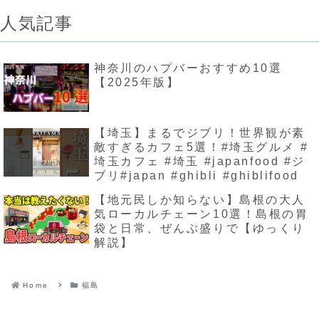
人気記事
神奈川のハプバーおすすめ10選
【2025年版】
【埼玉】まるでジブリ！世界観が素
敵すぎるカフェ5選！#埼玉グルメ #
埼玉カフェ #埼玉 #japanfood #ジ
ブリ#japan #ghibli #ghiblifood
【地元民しか知らない】島根の大人
気ローカルチェーン10選！島根の胃
袋と日常、ぜんぶ盛りで【ゆっくり
解説】
Home
福島