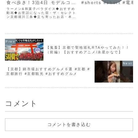
食べ歩き！3泊4日 モデルコー
#shorts #short #電
ス#京都グルメ #京都観光 #京
#地下鉄#モーター音 #
ラーメン&和菓子パラダイス◆おすすめ
都旅行 #kyoto #kyototrip
動画◆お世話になった宿・ザ・セレクト
め #駅 #初心者 #初心
ン京都堀川三条◆立ち寄ったお店・本家
youtuber
第一旭 本店〒600-8213 京都府京都市
下京区東塩小路向畑町８４５・マルシン
飯店〒605-0013 京都府京都市東山区
南西海子...
【鬼畜】京都で聖地巡礼RTAやってみた！！
（前編）【おすすめアニメ/永星かなで】
【京都】錦市場おすすめグルメ６選 #京都 #
京都旅行 #京都観光 #おすすめグルメ
コメント
コメントを書き込む