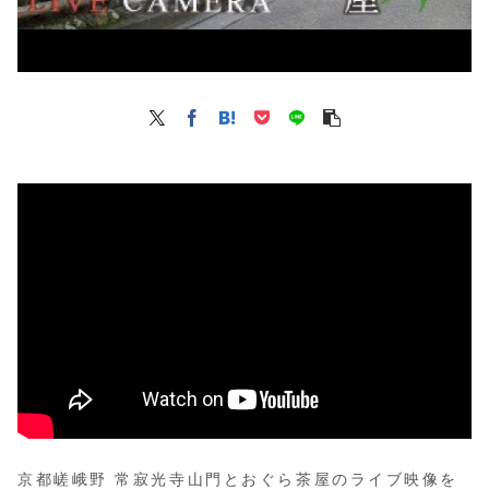
京都嵯峨野 常寂光寺山門とおぐら茶屋のライブ映像を