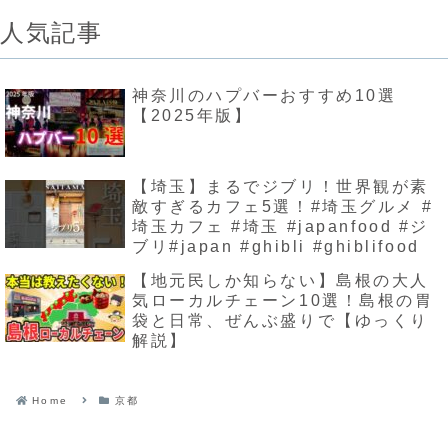
人気記事
神奈川のハプバーおすすめ10選
【2025年版】
【埼玉】まるでジブリ！世界観が素
敵すぎるカフェ5選！#埼玉グルメ #
埼玉カフェ #埼玉 #japanfood #ジ
ブリ#japan #ghibli #ghiblifood
【地元民しか知らない】島根の大人
気ローカルチェーン10選！島根の胃
袋と日常、ぜんぶ盛りで【ゆっくり
解説】
Home
京都