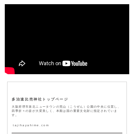
多治速比売神社トップページ
大阪府堺市泉北ニュータウンの荒山（こうぜん）公園の中央に位置し、
四季折々の姿が大変美しく、本殿は国の重要文化財に指定されていま
す。
tajihayahime.com