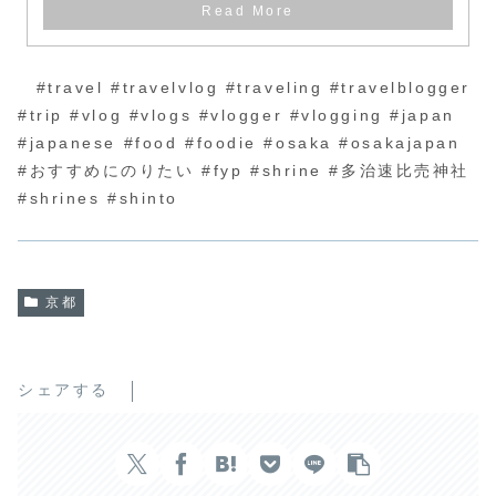
#travel #travelvlog #traveling #travelblogger
#trip #vlog #vlogs #vlogger #vlogging #japan
#japanese #food #foodie #osaka #osakajapan
#おすすめにのりたい #fyp #shrine #多治速比売神社
#shrines #shinto
京都
シェアする