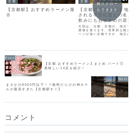
京都
京都
横スクロー
【京都駅】おすすめラーメン屋
【京都の酒場10選】地
ルできます
🍜
される半世紀超えの名店 
飲みにもおすすめの居酒
今回は、古都・京都の、地元で
酒場を巡ります。世界的な観光
ージが強い京都ですが、地元の
らしの中に点在する長く続いて
店も実に魅力的です。京都の酒
奥深さは、その歴史の長さとバ
ョンの豊富さ。例えば、中...
【京都 おすすめラーメン】まとめ パート①
美味しい14店を紹介！
まさかの8000円以下！？無料だらけの神ホテ
ルが最高すぎた【京都駅すぐ】
コメント