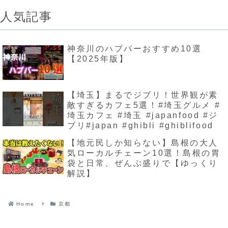
人気記事
神奈川のハプバーおすすめ10選
【2025年版】
【埼玉】まるでジブリ！世界観が素
敵すぎるカフェ5選！#埼玉グルメ #
埼玉カフェ #埼玉 #japanfood #ジ
ブリ#japan #ghibli #ghiblifood
【地元民しか知らない】島根の大人
気ローカルチェーン10選！島根の胃
袋と日常、ぜんぶ盛りで【ゆっくり
解説】
Home
京都